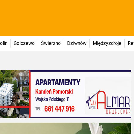
olin
Golczewo
Świerzno
Dziwnów
Międzyzdroje
Re