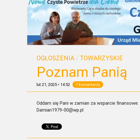
OGŁOSZENIA
/
TOWARZYSKIE
Poznam Panią
lut 21, 2025
•
14:52
7 komentarzy
Oddam się Pani w zamian za wsparcie finansowe.
Damian1979-00@wp.pl