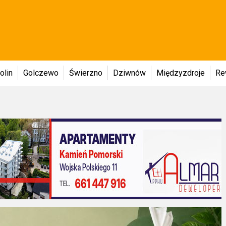
olin
Golczewo
Świerzno
Dziwnów
Międzyzdroje
Re