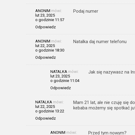
ANONIM
mówi:
Podaj numer
lut 23, 2025
o godzinie 11:57
Odpowiedz
ANONIM
mówi:
Natalka daj numer telefonu
lut 22, 2025
o godzinie 18:30
Odpowiedz
NATALKA
mówi:
Jak się nazywasz na Ins
lut 23, 2025
o godzinie 11:04
Odpowiedz
NATALKA
mówi:
Mam 21 lat, ale nie czuję się d
lut 22, 2025
kebaba możemy się spotkać jut
o godzinie 13:22
Odpowiedz
ANONIM
mówi:
Przed tym nowym?