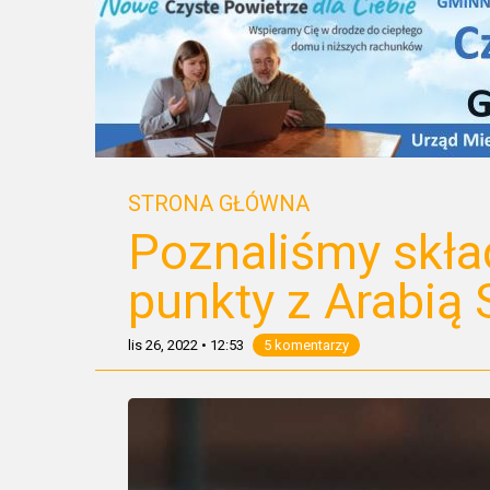
STRONA GŁÓWNA
Poznaliśmy skład
punkty z Arabią 
lis 26, 2022
•
12:53
5 komentarzy