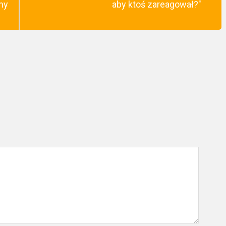
ny
aby ktoś zareagował?"