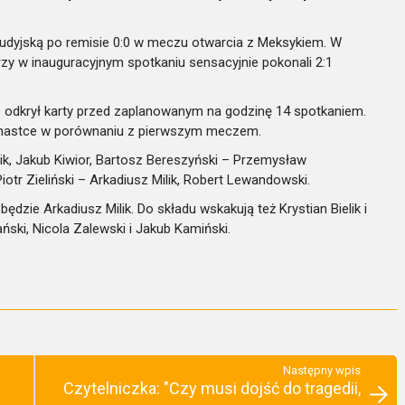
audyjską po remisie 0:0 w meczu otwarcia z Meksykiem. W
rzy w inauguracyjnym spotkaniu sensacyjnie pokonali 2:1
e odkrył karty przed zaplanowanym na godzinę 14 spotkaniem.
denastce w porównaniu z pierwszym meczem.
ik, Jakub Kiwior, Bartosz Bereszyński – Przemysław
iotr Zieliński – Arkadiusz Milik, Robert Lewandowski.
zie Arkadiusz Milik. Do składu wskakują też Krystian Bielik i
ki, Nicola Zalewski i Jakub Kamiński.
Następny wpis
Czytelniczka: "Czy musi dojść do tragedii,