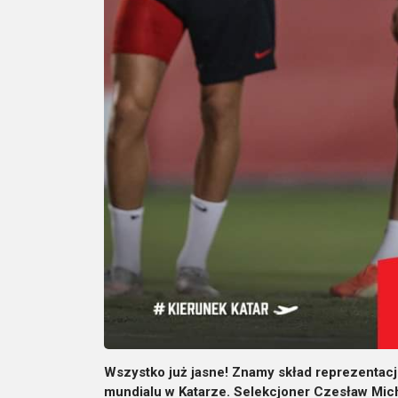
Wszystko już jasne! Znamy skład reprezentacji
mundialu w Katarze. Selekcjoner Czesław Mic