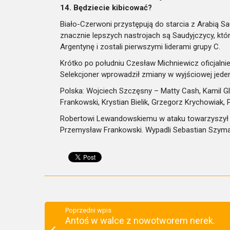
14. Będziecie kibicować?
Biało-Czerwoni przystępują do starcia z Arabią S
znacznie lepszych nastrojach są Saudyjczycy, któ
Argentynę i zostali pierwszymi liderami grupy C.
Krótko po południu Czesław Michniewicz oficjalni
Selekcjoner wprowadził zmiany w wyjściowej je
Polska: Wojciech Szczęsny – Matty Cash, Kamil Gl
Frankowski, Krystian Bielik, Grzegorz Krychowiak, P
Robertowi Lewandowskiemu w ataku towarzyszył będ
Przemysław Frankowski. Wypadli Sebastian Szymańs
Poprzedni wpis
Antoś w walce z nowotworem nerek.