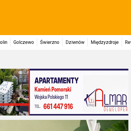
olin
Golczewo
Świerzno
Dziwnów
Międzyzdroje
Re