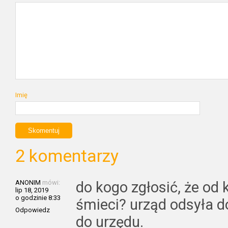
Imię
2 komentarzy
ANONIM
mówi:
do kogo zgłosić, że od k
lip 18, 2019
o godzinie 8:33
śmieci? urząd odsyła d
Odpowiedz
do urzędu.