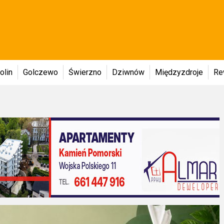
olin
Golczewo
Świerzno
Dziwnów
Międzyzdroje
Re