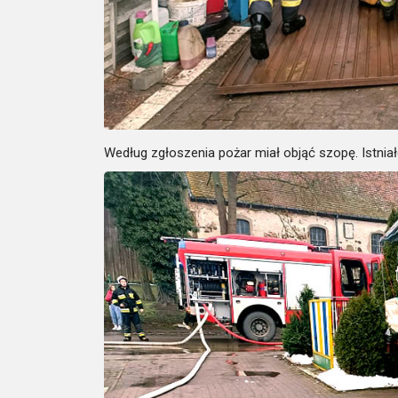
Według zgłoszenia pożar miał objąć szopę. Istniał