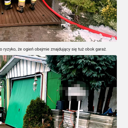
o ryzyko, że ogień obejmie znajdujący się tuż obok garaż.