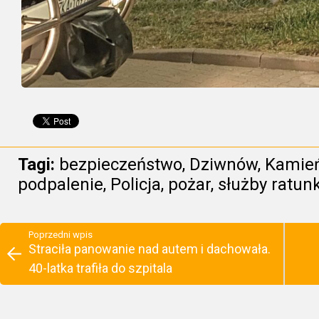
Tagi:
bezpieczeństwo
,
Dziwnów
,
Kamień
podpalenie
,
Policja
,
pożar
,
służby ratun
Poprzedni wpis
Straciła panowanie nad autem i dachowała.
40-latka trafiła do szpitala