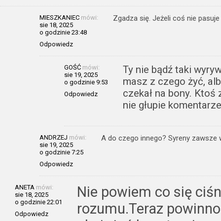
MIESZKANIEC
mówi:
Zgadza się. Jeżeli coś nie pasuj
sie 18, 2025
o godzinie 23:48
Odpowiedz
GOŚĆ
mówi:
Ty nie bądź taki wyryw
sie 19, 2025
masz z czego żyć, alb
o godzinie 9:53
czekał na bony. Ktoś 
Odpowiedz
nie głupie komentarz
ANDRZEJ
mówi:
A do czego innego? Syreny zawsze wy
sie 19, 2025
o godzinie 7:25
Odpowiedz
ANETA
mówi:
Nie powiem co się ciśn
sie 18, 2025
o godzinie 22:01
rozumu.Teraz powinno s
Odpowiedz