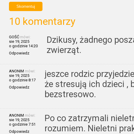
10 komentarzy
GOŚĆ
mówi:
Dzikusy, żadnego posz
sie 19, 2025
o godzinie 14:20
zwierząt.
Odpowiedz
ANONIM
mówi:
jeszce rodzic przyjedzie
sie 19, 2025
o godzinie 8:17
że stresują ich dzieci 
Odpowiedz
bezstresowo.
ANONIM
mówi:
Po co zatrzymali nielet
sie 19, 2025
o godzinie 7:51
rozumiem. Nieletni pra
Odpowiedz