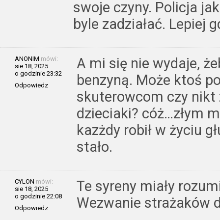
swoje czyny. Policja jak
byle zadziałać. Lepiej g
ANONIM
mówi:
A mi się nie wydaje, że
sie 18, 2025
o godzinie 23:32
benzyną. Może ktoś po
Odpowiedz
skuterowcom czy nikt 
dzieciaki? cóż…złym m
kazżdy robił w życiu gł
stało.
CYLON
mówi:
Te syreny miały rozum
sie 18, 2025
o godzinie 22:08
Wezwanie strażaków d
Odpowiedz