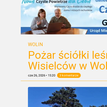
WOLIN
Pożar ściółki le
Wisielców w Wol
cze 26, 2026
•
15:20
3 komentarze