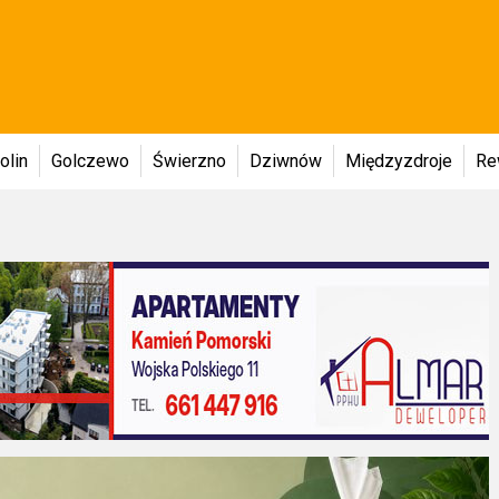
olin
Golczewo
Świerzno
Dziwnów
Międzyzdroje
Re