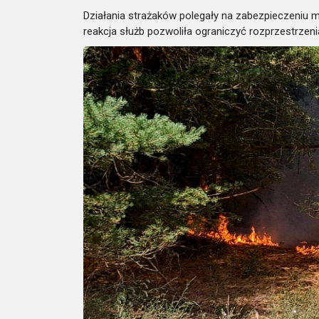
Działania strażaków polegały na zabezpieczeniu mi
reakcja służb pozwoliła ograniczyć rozprzestrzenia