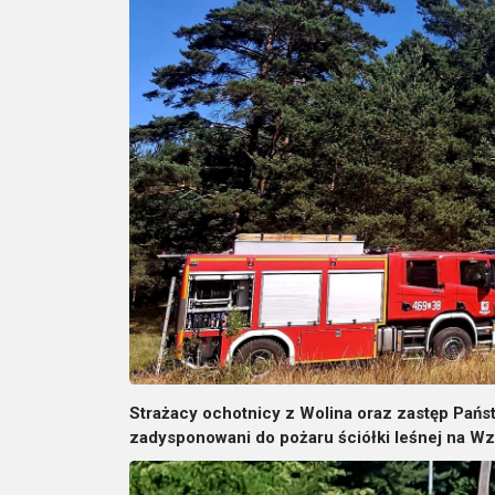
Strażacy ochotnicy z Wolina oraz zastęp Pańs
zadysponowani do pożaru ściółki leśnej na Wz