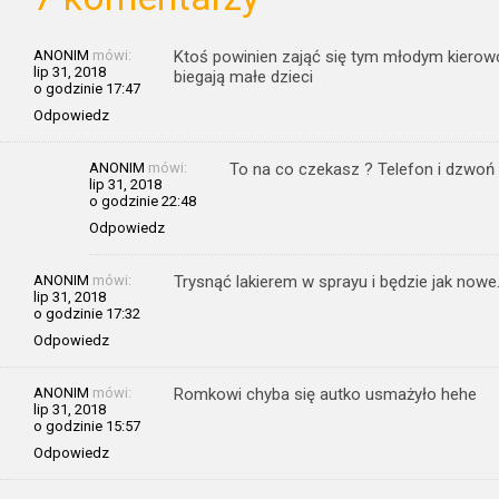
ANONIM
mówi:
Ktoś powinien zająć się tym młodym kierowc
lip 31, 2018
biegają małe dzieci
o godzinie 17:47
Odpowiedz
ANONIM
mówi:
To na co czekasz ? Telefon i dzwoń
lip 31, 2018
o godzinie 22:48
Odpowiedz
ANONIM
mówi:
Trysnąć lakierem w sprayu i będzie jak now
lip 31, 2018
o godzinie 17:32
Odpowiedz
ANONIM
mówi:
Romkowi chyba się autko usmażyło hehe
lip 31, 2018
o godzinie 15:57
Odpowiedz