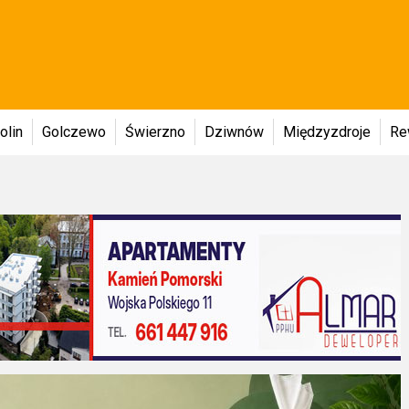
olin
Golczewo
Świerzno
Dziwnów
Międzyzdroje
Re