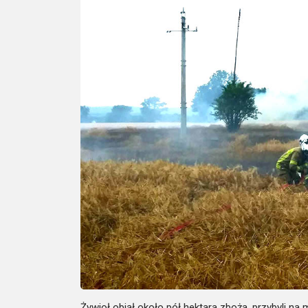
Żywioł objął około pół hektara zboża, przybyli na