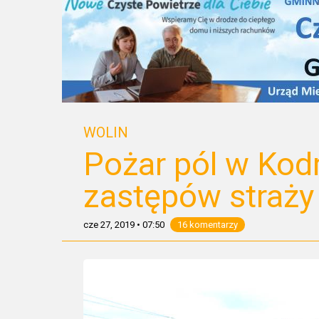
WOLIN
Pożar pól w Kodr
zastępów straży
cze 27, 2019
•
07:50
16 komentarzy