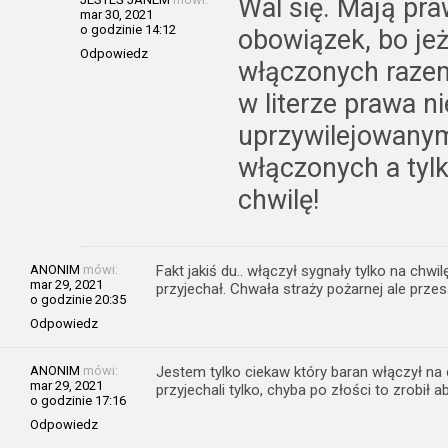
Wal się. Mają pra
mar 30, 2021
o godzinie 14:12
obowiązek, bo jeż
Odpowiedz
włączonych raze
w literze prawa n
uprzywilejowanym
włączonych a tyl
chwilę!
ANONIM
mówi:
Fakt jakiś du.. włączył sygnały tylko na chwi
mar 29, 2021
przyjechał. Chwała straży pożarnej ale przes
o godzinie 20:35
Odpowiedz
ANONIM
mówi:
Jestem tylko ciekaw który baran włączył na 
mar 29, 2021
przyjechali tylko, chyba po złości to zrobił a
o godzinie 17:16
Odpowiedz