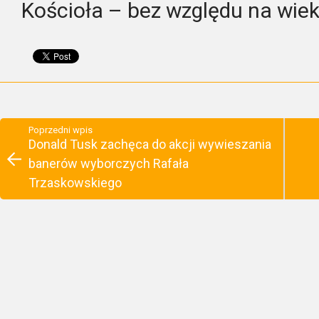
Kościoła – bez względu na wiek
Poprzedni wpis
Donald Tusk zachęca do akcji wywieszania
banerów wyborczych Rafała
Trzaskowskiego