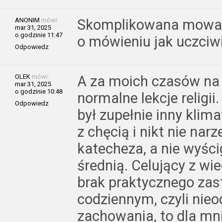
ANONIM
mówi:
Skomplikowana mowa, 
mar 31, 2025
o godzinie 11:47
o mówieniu jak uczciwi
Odpowiedz
OLEK
mówi:
A za moich czasów na s
mar 31, 2025
o godzinie 10:48
normalne lekcje religii
Odpowiedz
był zupełnie inny klima
z chęcią i nikt nie nar
katecheza, a nie wyśc
średnią. Celujący z wie
brak praktycznego zas
codziennym, czyli nie
zachowania, to dla mn