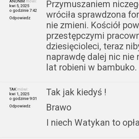
ANONIM
mówi:
Przymuszaniem niczego 
kwi 5, 2025
o godzinie 7:42
wróciła sprawdzona for
Odpowiedz
nie zmieni. Kościół pow
przestępczymi pracowni
dziesięcioleci, teraz ni
naprawdę dalej nic nie r
lat robieni w bambuko.
TAK
mówi:
Tak jak kiedyś !
kwi 1, 2025
o godzinie 9:01
Brawo
Odpowiedz
I niech Watykan to opł