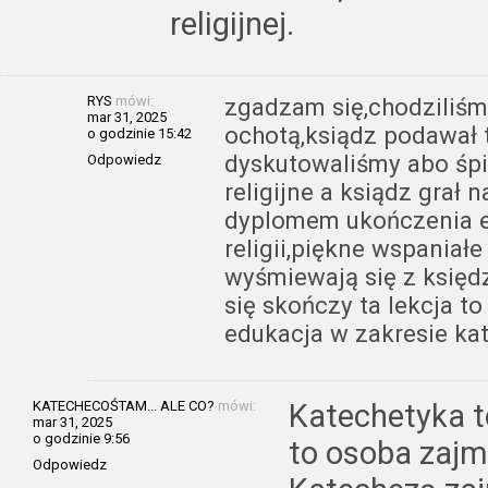
religijnej.
RYS
mówi:
zgadzam się,chodziliś
mar 31, 2025
ochotą,ksiądz podawał te
o godzinie 15:42
dyskutowaliśmy abo śpi
Odpowiedz
religijne a ksiądz grał 
dyplomem ukończenia ed
religii,piękne wspaniałe 
wyśmiewają się z księdza
się skończy ta lekcja 
edukacja w zakresie k
KATECHECOŚTAM... ALE CO?
mówi:
Katechetyka to
mar 31, 2025
o godzinie 9:56
to osoba zajm
Odpowiedz