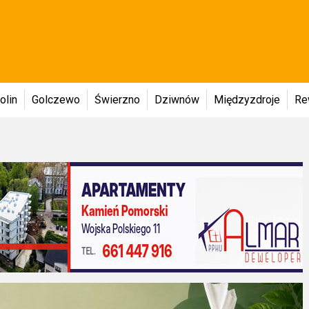
olin
Golczewo
Świerzno
Dziwnów
Międzyzdroje
Re