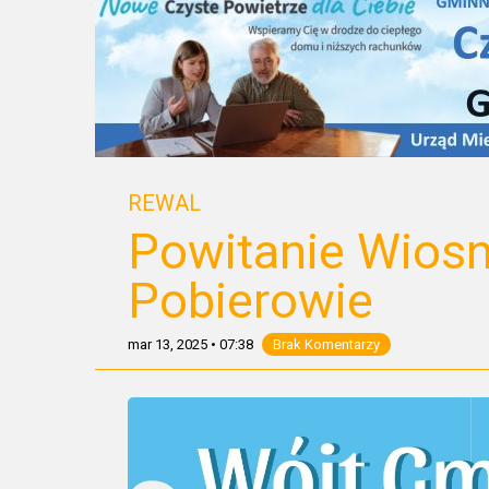
REWAL
Powitanie Wios
Pobierowie
mar 13, 2025
•
07:38
Brak Komentarzy