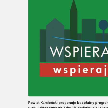
Powiat Kamieński proponuje bezpłatny program 
ułatwi skuteczną zbiórkę 1% podatku dla lokal