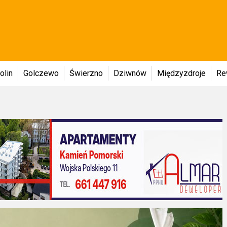
olin
Golczewo
Świerzno
Dziwnów
Międzyzdroje
Re