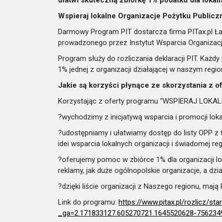
Wspieraj lokalne Organizacje Pożytku Public
Darmowy Program PIT dostarcza firma PITax.pl Łat
prowadzonego przez Instytut Wsparcia Organiza
Program służy do rozliczania deklaracji PIT. Każd
1% jednej z organizacji działającej w naszym regio
Jakie są korzyści płynące ze skorzystania z o
Korzystając z oferty programu “WSPIERAJ LOKAL
?wychodzimy z inicjatywą wsparcia i promocji lok
?udostępniamy i ułatwiamy dostęp do listy OPP z
idei wsparcia lokalnych organizacji i świadomej r
?oferujemy pomoc w zbiórce 1% dla organizacji loka
reklamy, jak duże ogólnopolskie organizacje, a d
?dzięki liście organizacji z Naszego regionu, maj
Link do programu:
https://www.pitax.pl/rozlicz/
_ga=2.171833127.605270721.1645520628-756234