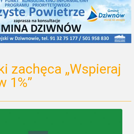
i zachęca „Wspieraj
aw 1%”