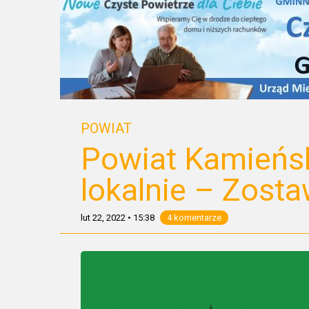
POWIAT
Powiat Kamieńsk
lokalnie – Zost
lut 22, 2022
•
15:38
4 komentarze