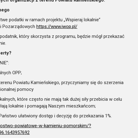
znego
we podatki w ramach projektu „Wspieraj lokalnie”
cji Pozarządowych
https://www.iwop.pl/
y podatnik, który skorzysta z programu, będzie mógł przekazać
nie.
ferty?
NIE”:
alnych OPP;
 terenu Powiatu Kamieńskiego, przyczyniamy się do szerzenia
egionalnej pomocy
lnych, które często nie mają tak dużej siły przebicia w celu
ziałają lokalnie i pomagają Naszym mieszkańcom;
ą Państwo ułatwiony dostęp i decyzję do przekazania 1%.
starostwo-powiatowe-w-kamieniu-pomorskim/?
96.1643957692