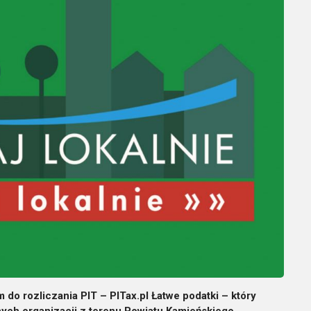
do rozliczania PIT – PITax.pl Łatwe podatki – który
nych organizacji z terenu Powiatu Kamieńskiego.