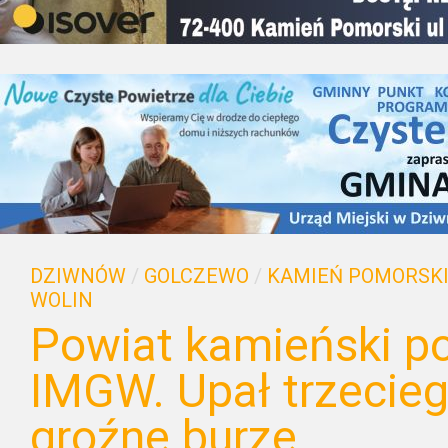
DZIWNÓW
/
GOLCZEWO
/
KAMIEŃ POMORSK
WOLIN
Powiat kamieński p
IMGW. Upał trzecieg
groźne burze