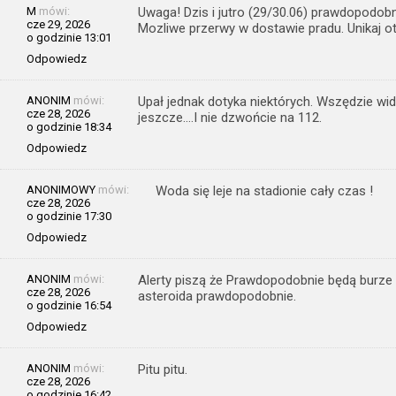
M
mówi:
Uwaga! Dzis i jutro (29/30.06) prawdopodobn
cze 29, 2026
Mozliwe przerwy w dostawie pradu. Unikaj ot
o godzinie 13:01
Odpowiedz
ANONIM
mówi:
Upał jednak dotyka niektórych. Wszędzie wi
cze 28, 2026
jeszcze….I nie dzwońcie na 112.
o godzinie 18:34
Odpowiedz
ANONIMOWY
mówi:
Woda się leje na stadionie cały czas !
cze 28, 2026
o godzinie 17:30
Odpowiedz
ANONIM
mówi:
Alerty piszą że Prawdopodobnie będą burze 
cze 28, 2026
asteroida prawdopodobnie.
o godzinie 16:54
Odpowiedz
ANONIM
mówi:
Pitu pitu.
cze 28, 2026
o godzinie 16:42