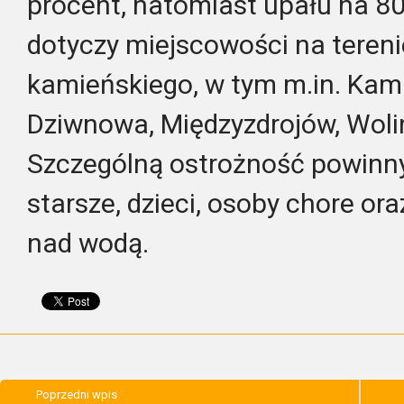
procent, natomiast upału na 80
dotyczy miejscowości na teren
kamieńskiego, w tym m.in. Kam
Dziwnowa, Międzyzdrojów, Wolin
Szczególną ostrożność powinn
starsze, dzieci, osoby chore or
nad wodą.
Poprzedni wpis