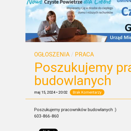
OGŁOSZENIA
/
PRACA
Poszukujemy p
budowlanych
maj 15, 2024
•
20:02
Brak Komentarzy
Poszukujemy pracowników budowlanych :)
603-866-860