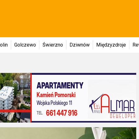
olin
Golczewo
Świerzno
Dziwnów
Międzyzdroje
Re