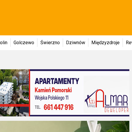
olin
Golczewo
Świerzno
Dziwnów
Międzyzdroje
Re