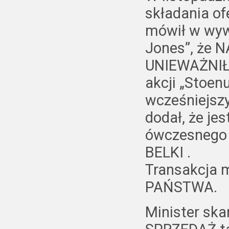
składania o
mówił w wyw
Jones”, że 
UNIEWAŻNIŁB
akcji „Stoen
wcześniejszy
dodał, że je
ówczesnego 
BELKI .
Transakcja
PAŃSTWA.
Minister ska