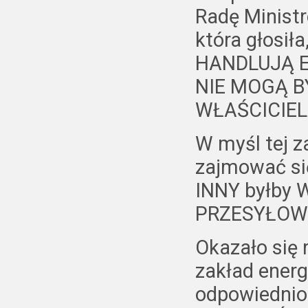
Radę Ministr
która głosiła
HANDLUJĄ E
NIE MOGĄ 
WŁAŚCICIEL
W myśl tej 
zajmować si
INNY byłby 
PRZESYŁOWE
Okazało się 
zakład energ
odpowiednio 