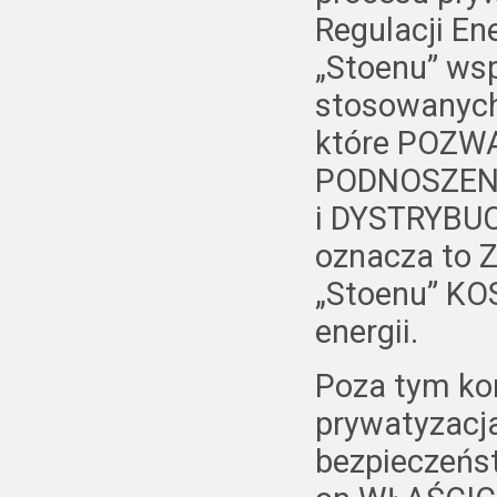
Regulacji En
„Stoenu” wsp
stosowanych 
które POZW
PODNOSZENI
i DYSTRYBUC
oznacza to 
„Stoenu” K
energii.
Poza tym kon
prywatyzacj
bezpieczeńs