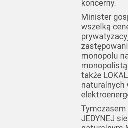
koncerny.
Minister go
wszelką cenę
prywatyzacy
zastępowa
monopolu n
monopolistą
także LOKA
naturalnych 
elektroenerg
Tymczasem „
JEDYNEJ siec