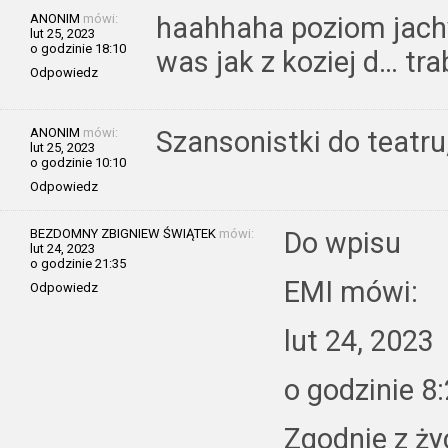
ANONIM
mówi:
haahhaha poziom jachy
lut 25, 2023
o godzinie 18:10
was jak z koziej d… tra
Odpowiedz
ANONIM
mówi:
Szansonistki do teatru,
lut 25, 2023
o godzinie 10:10
Odpowiedz
BEZDOMNY ZBIGNIEW ŚWIĄTEK
mówi:
Do wpisu
lut 24, 2023
o godzinie 21:35
EMI mówi:
Odpowiedz
lut 24, 2023
o godzinie 8
Zgodnie z ży