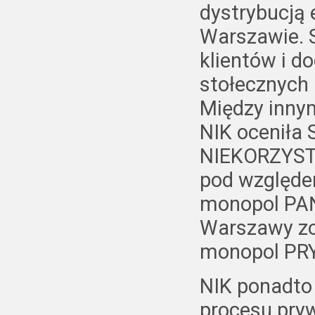
dystrybucją 
Warszawie. 
klientów i d
stołecznych 
Między innym
NIK oceniła
NIEKORZYST
pod względe
monopol PA
Warszawy zo
monopol PR
NIK ponadto 
procesu pryw