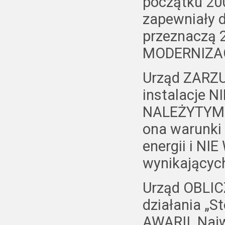
początku 200
zapewniały d
przeznaczą 
MODERNIZACJ
Urząd ZARZUC
instalacje 
NALEŻYTYM 
ona warunki 
energii i N
wynikającyc
Urząd OBLICZ
działania „
AWARII. Naj