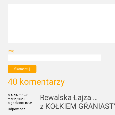
Imię
40 komentarzy
MARIA
mówi:
Rewalska Łajza …
mar 2, 2023
o godzinie 10:06
z KOŁKIEM GŔANIAST
Odpowiedz