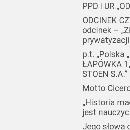
PPD i UR „OD
ODCINEK CZ
odcinek – „
prywatyzac
p.t. „Polsk
ŁAPÓWKA 1,4
STOEN S.A.”
Motto Cicer
„Historia mag
jest nauczyci
Jego słowa 