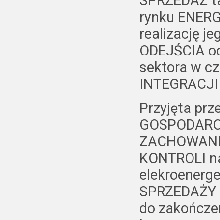
SPRZEDAŻ ta
rynku ENER
realizację j
ODEJŚCIA o
sektora w cz
INTEGRACJI 
Przyjęta pr
GOSPODARCZ
ZACHOWANIE
KONTROLI na
elekroenerg
SPRZEDAŻY 
do zakończen