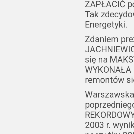
ZAPŁACIĆ pon
Tak zdecydow
Energetyki.
Zdaniem pre
JACHNIEWICZ
się na MAKS
WYKONAŁA ni
remontów sie
Warszawska 
poprzedniego
REKORDOWY z
2003 r. wyni