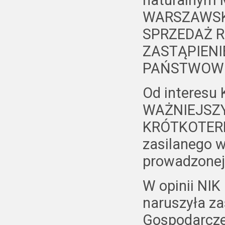
naturalnym
WARSZAWSKI
SPRZEDAŻ R
ZASTĄPIEN
PAŃSTWOWE
Od interes
WAŻNIEJSZY 
KRÓTKOTERM
zasilanego 
prowadzonej
W opinii NIK
naruszyła za
Gospodarczej