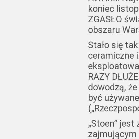
koniec listo
ZGASŁO świat
obszaru War
Stało się ta
ceramiczne iz
eksploatowan
RAZY DŁUŻEJ
dowodzą, że 
być używane 
(„Rzeczpospol
„Stoen” jes
zajmującym s