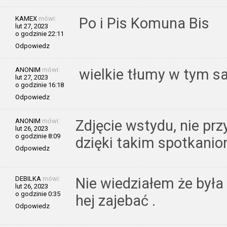
KAMEX
mówi:
Po i Pis Komuna Bis
lut 27, 2023
o godzinie 22:11
Odpowiedz
ANONIM
mówi:
wielkie tłumy w tym s
lut 27, 2023
o godzinie 16:18
Odpowiedz
ANONIM
mówi:
Zdjęcie wstydu, nie prz
lut 26, 2023
o godzinie 8:09
dzięki takim spotkanio
Odpowiedz
DEBILKA
mówi:
Nie wiedziałem że była
lut 26, 2023
o godzinie 0:35
hej zajebać .
Odpowiedz