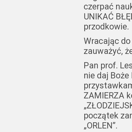
czerpać nauk
UNIKAĆ BŁĘDÓ
przodkowie.
Wracając do
zauważyć, ż
Pan prof. L
nie daj Boże
przystawkami
ZAMIERZA k
„ZŁODZIEJSK
początek za
„ORLEN”.