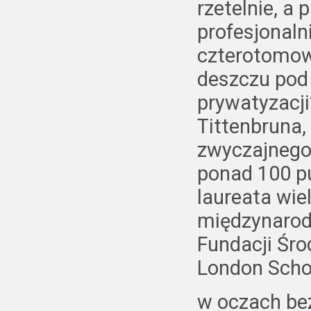
rzetelnie, a
profesjonaln
czterotomowe
deszczu pod 
prywatyzacj
Tittenbruna,
zwyczajnego
ponad 100 pu
laureata wie
międzynarod
Fundacji Śro
London Scho
w oczach be