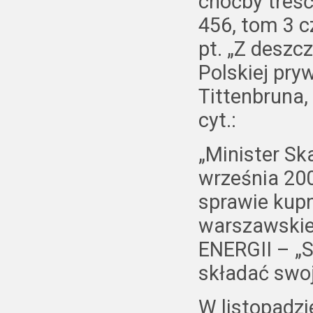
choćby treść
456, tom 3 
pt. „Z deszc
Polskiej pry
Tittenbruna,
cyt.:
„Minister S
września 200
sprawie kupn
warszawski
ENERGII – „S
składać swoj
W listopadzi