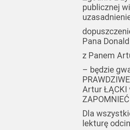
publicznej w
uzasadnieni
dopuszczeni
Pana Donald
z Panem Art
– będzie gwa
PRAWDZIWE A
Artur ŁĄCKI 
ZAPOMNIEĆ
Dla wszyst
lekturę odc