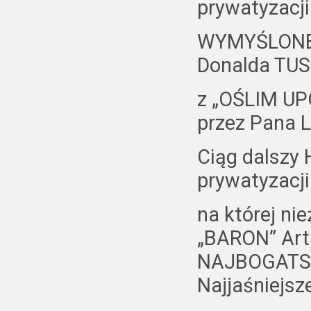
prywatyzacji
WYMYŚLONEJ
Donalda TUS
z „OŚLIM U
przez Pana
Ciąg dalszy 
prywatyzacj
na której ni
„BARON” Art
NAJBOGATSZ
Najjaśniejsze