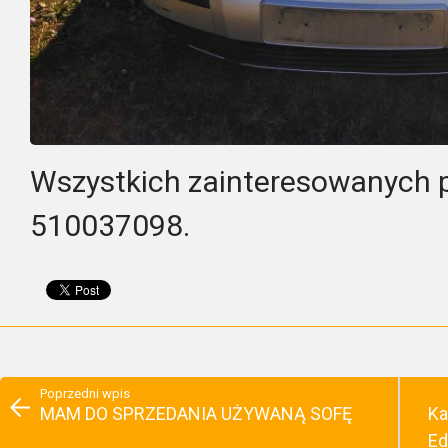
Wszystkich zainteresowanych p
510037098.
Poprzedni wpis
MAM DO SPRZEDANIA UŻYWANĄ SOFĘ
Ka
Ed