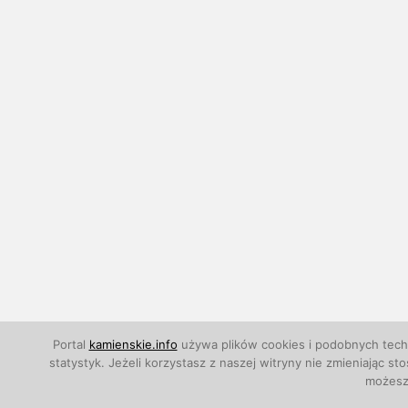
Portal
kamienskie.info
używa plików cookies i podobnych techn
statystyk. Jeżeli korzystasz z naszej witryny nie zmieniają
możesz 