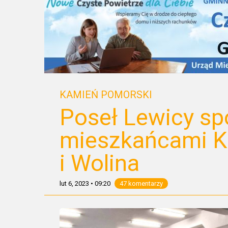
KAMIEŃ POMORSKI
Poseł Lewicy spo
mieszkańcami K
i Wolina
lut 6, 2023
•
09:20
47 komentarzy