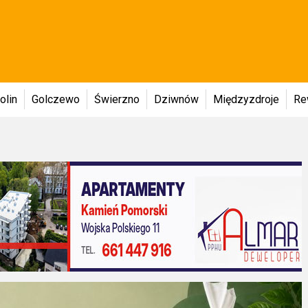
olin
Golczewo
Świerzno
Dziwnów
Międzyzdroje
Re