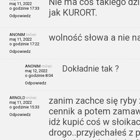
Nie ma coś takiego dz
maj 11, 2022
o godzinie 17:33
jak KURORT.
Odpowiedz
ANONIM
mówi:
wolność słowa a nie 
maj 11, 2022
o godzinie 17:22
Odpowiedz
ANONIM
mówi:
Dokładnie tak ?
maj 12, 2022
o godzinie 8:04
Odpowiedz
ARNOLD
mówi:
zanim zachce się ryby 
maj 11, 2022
o godzinie 15:33
cennik a potem zamawia
Odpowiedz
idż kupić coś w słoikac
drogo..przyjechałeś z 