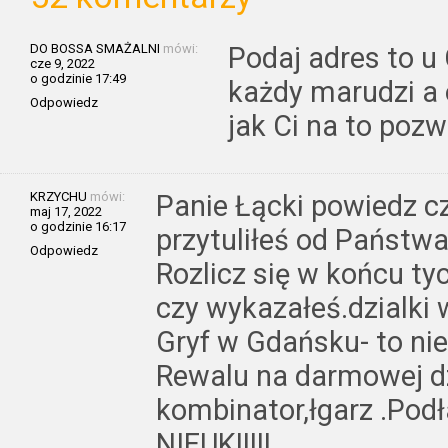
DO BOSSA SMAŻALNI
mówi:
Podaj adres to u 
cze 9, 2022
o godzinie 17:49
każdy marudzi a
Odpowiedz
jak Ci na to pozw
KRZYCHU
mówi:
Panie Łącki powiedz cz
maj 17, 2022
o godzinie 16:17
przytuliłeś od Państwa
Odpowiedz
Rozlicz się w końcu tyc
czy wykazałeś.dzialki 
Gryf w Gdańsku- to ni
Rewalu na darmowej dz
kombinator,łgarz .Podł
NIEUK!!!!!