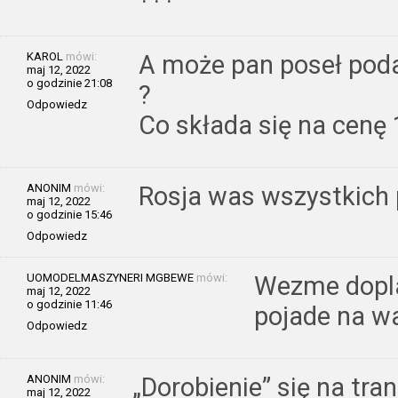
KAROL
mówi:
A może pan poseł poda
maj 12, 2022
o godzinie 21:08
?
Odpowiedz
Co składa się na cenę 
ANONIM
mówi:
Rosja was wszystkich 
maj 12, 2022
o godzinie 15:46
Odpowiedz
UOMODELMASZYNERI MGBEWE
mówi:
Wezme dopla
maj 12, 2022
o godzinie 11:46
pojade na wa
Odpowiedz
ANONIM
mówi:
„Dorobienie” się na tra
maj 12, 2022