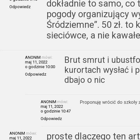
dokładnie to samo, co 
Odpowiedz
pogody organizujący w
Śródziemne”. 50 zł. to 
sieciówce, a nie kawałe
ANONIM
mówi:
Brut smrut i ubustfo
maj 11, 2022
o godzinie 10:00
kurortach wysłać i p
Odpowiedz
dbajo o nic
ANONIM
mówi:
Proponuję wrócić do szkoły z
maj 11, 2022
o godzinie 10:47
Odpowiedz
ANONIM
mówi:
proste dlaczego ten art
maj 11, 2022