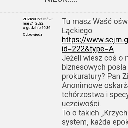
ZDZIWIONY
mówi:
Tu masz Waść oświ
maj 21, 2022
o godzinie 10:36
Łąckiego
Odpowiedz
https://www.sejm.g
id=222&type=A
Jeżeli wiesz coś o
biznesowych posła 
prokuratury? Pan Zi
Anonimowe oskarża
tchórzostwa i specy
uczciwości.
To o takich „Krzyc
system, każda epok