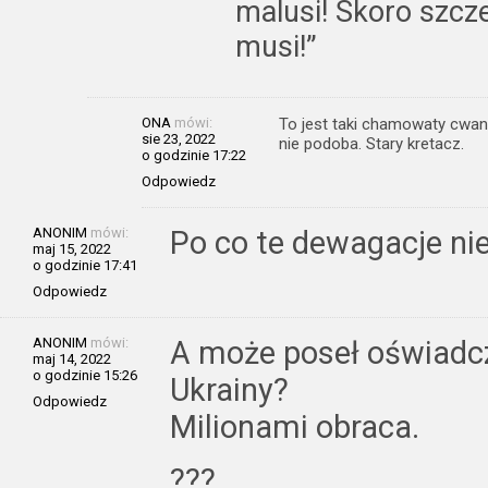
malusi! Skoro szcze
musi!”
ONA
mówi:
To jest taki chamowaty cwani
sie 23, 2022
nie podoba. Stary kretacz.
o godzinie 17:22
Odpowiedz
ANONIM
mówi:
Po co te dewagacje nie 
maj 15, 2022
o godzinie 17:41
Odpowiedz
ANONIM
mówi:
A może poseł oświadcz
maj 14, 2022
o godzinie 15:26
Ukrainy?
Odpowiedz
Milionami obraca.
???