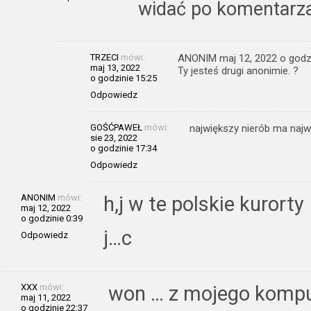
widać po komentarzac
TRZECI
mówi:
ANONIM maj 12, 2022 o godzi
maj 13, 2022
Ty jesteś drugi anonimie. ?
o godzinie 15:25
Odpowiedz
GOŚĆPAWEŁ
mówi:
największy nierób ma najwi
sie 23, 2022
o godzinie 17:34
Odpowiedz
ANONIM
mówi:
h,j w te polskie kurorty
maj 12, 2022
o godzinie 0:39
j…c
Odpowiedz
XXX
mówi:
won … z mojego kompu
maj 11, 2022
o godzinie 22:37