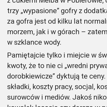
z cukierni Melba w Pobierowie, 
trzy „wypasione” gofry z dodat
za gofra jest od kilku lat norm
morzem, jak i w górach – zatem
w szklance wody.
Pamiętajcie tylko i miejcie w ś
kwoty, że to nie ci „wredni pry
dorobkiewicze” dyktują te ceny
składki, koszty pracy, socjal, 
surowców i mediów. Jakoś nikog