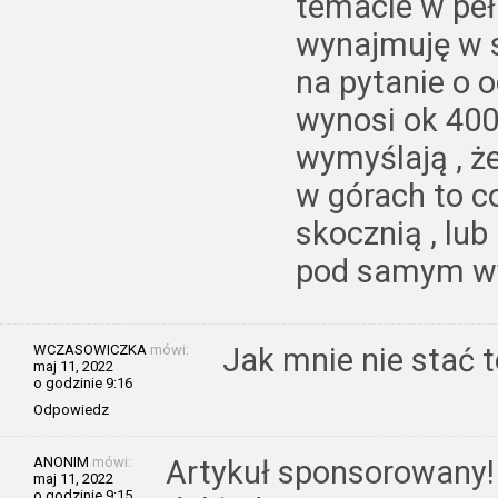
temacie w pełn
wynajmuję w s
na pytanie o o
wynosi ok 400 
wymyślają , że
w górach to c
skocznią , lub
pod samym wy
WCZASOWICZKA
mówi:
Jak mnie nie stać t
maj 11, 2022
o godzinie 9:16
Odpowiedz
ANONIM
mówi:
Artykuł sponsorowany! 
maj 11, 2022
o godzinie 9:15