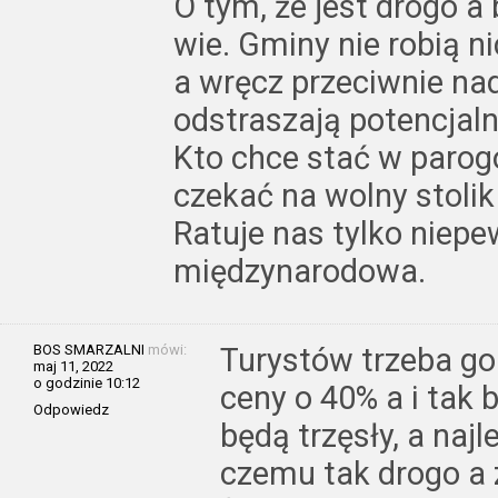
O tym, że jest drogo a
wie. Gminy nie robią n
a wręcz przeciwnie n
odstraszają potencjaln
Kto chce stać w parogo
czekać na wolny stolik
Ratuje nas tylko niep
międzynarodowa.
BOS SMARZALNI
mówi:
Turystów trzeba go
maj 11, 2022
o godzinie 10:12
ceny o 40% a i tak b
Odpowiedz
będą trzęsły, a naj
czemu tak drogo a 