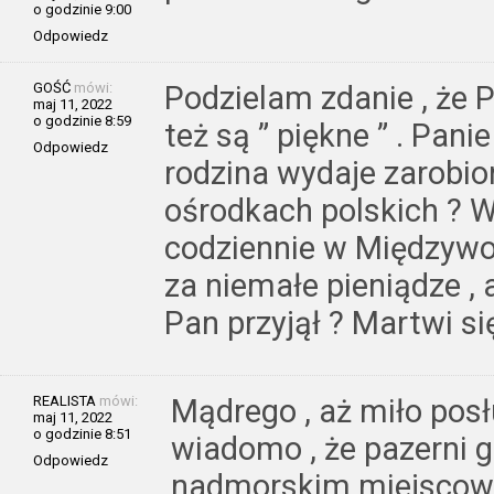
o godzinie 9:00
Odpowiedz
GOŚĆ
mówi:
Podzielam zdanie , że P
maj 11, 2022
o godzinie 8:59
też są ” piękne ” . Pani
Odpowiedz
rodzina wydaje zarobio
ośrodkach polskich ? 
codziennie w Międzywod
za niemałe pieniądze ,
Pan przyjął ? Martwi si
REALISTA
mówi:
Mądrego , aż miło posł
maj 11, 2022
o godzinie 8:51
wiadomo , że pazerni g
Odpowiedz
nadmorskim miejscow