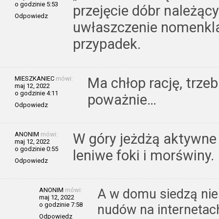
o godzinie 5:53
przejęcie dóbr należąc
Odpowiedz
uwłaszczenie nomenkla
przypadek.
MIESZKANIEC
mówi:
Ma chłop rację, trze
maj 12, 2022
o godzinie 4:11
poważnie…
Odpowiedz
ANONIM
mówi:
W góry jeżdżą aktywne k
maj 12, 2022
o godzinie 0:55
leniwe foki i morświny.
Odpowiedz
ANONIM
mówi:
A w domu siedzą nier
maj 12, 2022
o godzinie 7:58
nudów na internetach
Odpowiedz