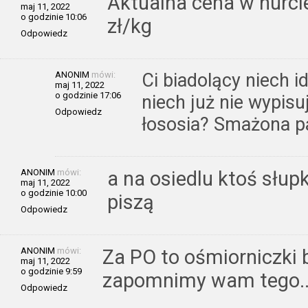
Aktualna cena w hurci
maj 11, 2022
o godzinie 10:06
zł/kg
Odpowiedz
ANONIM
mówi:
Ci biadolący niech i
maj 11, 2022
o godzinie 17:06
niech już nie wypisu
Odpowiedz
łososia? Smażona pa
ANONIM
mówi:
a na osiedlu ktoś słupki
maj 11, 2022
o godzinie 10:00
piszą
Odpowiedz
ANONIM
mówi:
Za PO to ośmiorniczki by
maj 11, 2022
o godzinie 9:59
zapomnimy wam tego.
Odpowiedz