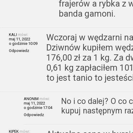
frajerów a rybka z
banda gamoni.
KALI
mówi:
Wczoraj w wędzarni n
maj 11, 2022
o godzinie 10:09
Dziwnów kupiłem wędz
Odpowiedz
176,00 zł za 1 kg. Za 
0,61 kg zapłaciłem 101
to jest tanio to jesteśc
ANONIM
mówi:
No i co dalej? O co 
maj 11, 2022
o godzinie 17:04
kupuj następnym ra
Odpowiedz
KIPEK
mówi: