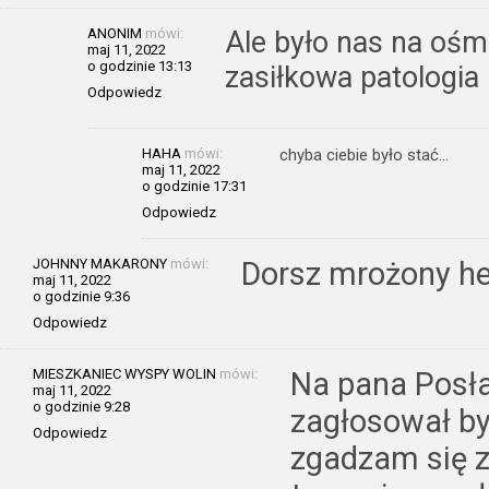
ANONIM
mówi:
Ale było nas na ośmi
maj 11, 2022
o godzinie 13:13
zasiłkowa patologia 
Odpowiedz
HAHA
mówi:
chyba ciebie było stać…
maj 11, 2022
o godzinie 17:31
Odpowiedz
JOHNNY MAKARONY
mówi:
Dorsz mrożony h
maj 11, 2022
o godzinie 9:36
Odpowiedz
MIESZKANIEC WYSPY WOLIN
mówi:
Na pana Posła
maj 11, 2022
o godzinie 9:28
zagłosował by
Odpowiedz
zgadzam się z