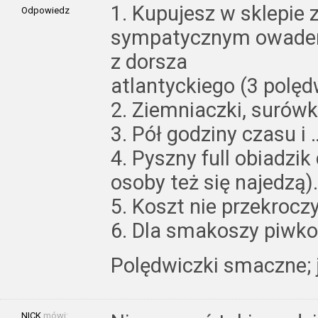
1. Kupujesz w sklepie
Odpowiedz
sympatycznym owadem
z dorsza
atlantyckiego (3 polędw
2. Ziemniaczki, surówka
3. Pół godziny czasu i 
4. Pyszny full obiadzik
osoby też się najedzą).
5. Koszt nie przekrocz
6. Dla smakoszy piwko
Polędwiczki smaczne; 
NICK
mówi: