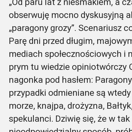
„Od paru lat z niesmakiem, a c
obserwuję mocno dyskusyjną a
„paragony grozy”. Scenariusz co
Parę dni przed długim, majow
mediach społecznościowych i n
prym tu wiedzie opiniotwórczy O
nagonka pod hasłem: Paragony 
przypadki odmieniane są wtedy 
morze, knajpa, drożyzna, Bałtyk,
spekulanci. Dziwię się, że w tak 
nieodpowiedzialny sposób, prób