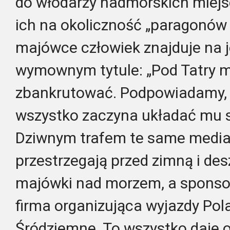
do włodarzy nadmorskich miejs
ich na okoliczność „paragonów g
majówce człowiek znajduje na j
wymownym tytule: „Pod Tatry m
zbankrutować. Podpowiadamy, ja
wszystko zaczyna układać mu s
Dziwnym trafem te same media r
przestrzegają przed zimną i d
majówki nad morzem, a sponso
firma organizująca wyjazdy Po
Śródziemne. To wszystko daje o