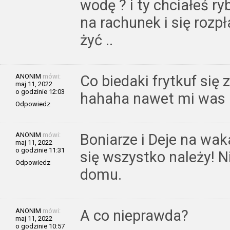
wodę ? i ty chciałeś ry
na rachunek i się rozpł
żyć ..
ANONIM
mówi:
Co biedaki frytkuf się 
maj 11, 2022
o godzinie 12:03
hahaha nawet mi was 
Odpowiedz
ANONIM
mówi:
Boniarze i Deje na waka
maj 11, 2022
o godzinie 11:31
się wszystko należy! N
Odpowiedz
domu.
ANONIM
mówi:
A co nieprawda?
maj 11, 2022
o godzinie 10:57