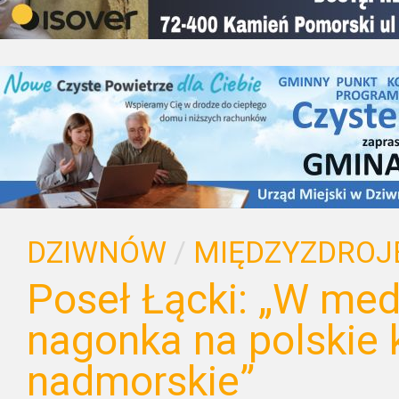
DZIWNÓW
/
MIĘDZYZDROJ
Poseł Łącki: „W med
nagonka na polskie 
nadmorskie”