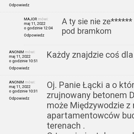
Odpowiedz
MAJOR
mówi:
A ty sie nie ze******
maj 11, 2022
o godzinie 12:04
pod bramkom
Odpowiedz
ANONIM
mówi:
Każdy znajdzie coś dla 
maj 11, 2022
o godzinie 10:51
Odpowiedz
ANONIM
mówi:
Oj. Panie Łącki a o kt
maj 11, 2022
o godzinie 10:31
zrujnowany betonem 
Odpowiedz
może Międzywodzie z
apartamentowców bu
terenach .