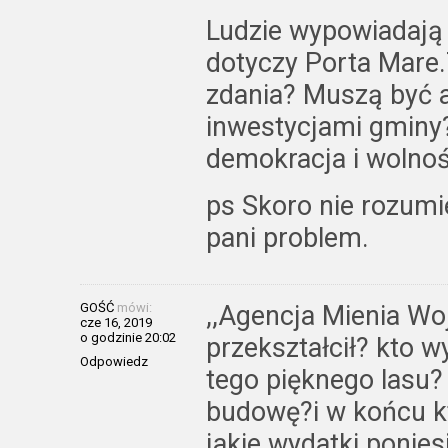
Ludzie wypowiadają 
dotyczy Porta Mare
zdania? Muszą być a
inwestycjami gminy?
demokracja i wolno
ps Skoro nie rozum
pani problem.
GOŚĆ
mówi:
,,Agencja Mienia Wo
cze 16, 2019
o godzinie 20:02
przekształcił? kto 
Odpowiedz
tego pięknego lasu?
budowę?i w końcu kt
jakie wydatki ponie