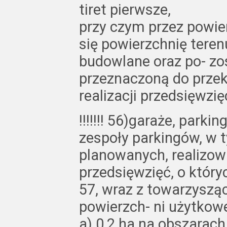
tiret pierwsze,
przy czym przez powi
się powierzchnię teren
budowlane oraz po- zo
przeznaczoną do przek
realizacji przedsięwzię
!!!!!!! 56)garaże, park
zespoły parkingów, w 
planowanych, realizow
przedsięwzięć, o któr
57, wraz z towarzysząc
powierzch- ni użytkowej
a) 0,2 ha na obszarac