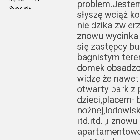
problem.Jestem
Odpowiedz
słyszę wciąż k
nie dzika zwie
znowu wycinka 
się zastępcy bu
bagnistym tere
domek obsadzon
widzę że nawe
otwarty park z
dzieci,placem- 
nożnej,lodowisk
itd.itd. ,i znow
apartamentowce