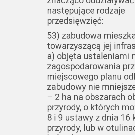
znacząco oddziaływać 
następujące rodzaje
przedsięwzięć:
53) zabudowa mieszka
towarzyszącą jej infra
a) objęta ustaleniami
zagospodarowania prz
miejscowego planu od
zabudowy nie mniejszej
– 2 ha na obszarach o
przyrody, o których mo
8 i 9 ustawy z dnia 16 
przyrody, lub w otulin