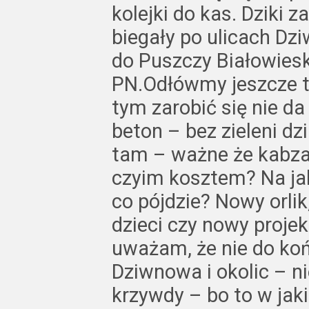
kolejki do kas. Dziki 
biegały po ulicach Dz
do Puszczy Białowiesk
PN.Odłówmy jeszcze t
tym zarobić się nie d
beton – bez zieleni dzi
tam – ważne że kabza
czyim kosztem? Na jak
co pójdzie? Nowy orlik
dzieci czy nowy proje
uważam, że nie do ko
Dziwnowa i okolic – ni
krzywdy – bo to w jak