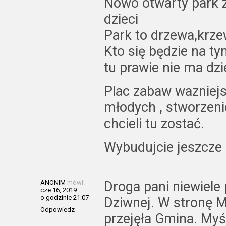
Nowo otwarty park 
dzieci
Park to drzewa,krzew
Kto się będzie na ty
tu prawie nie ma dzi
Plac zabaw wazniejs
młodych , stworzeni
chcieli tu zostać.
Wybudujcie jeszcze 
ANONIM
mówi:
Droga pani niewiele
cze 16, 2019
o godzinie 21:07
Dziwnej. W stronę 
Odpowiedz
przejęła Gmina. Myś