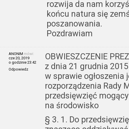
rozwija da nam korzyś
końcu natura się zemśc
poszanowania.
Pozdrawiam
ANONIM
mówi:
OBWIESZCZENIE PRE
cze 20, 2019
o godzinie 23:42
z dnia 21 grudnia 2015 
Odpowiedz
w sprawie ogłoszenia j
rozporządzenia Rady M
przedsięwzięć mogący
na środowisko
§ 3. 1. Do przedsięwz