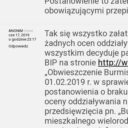
Postanowienie to zate
obowiązującymi przep
ANONIM
mówi:
Tak się wszystko zała
cze 17, 2019
o godzinie 23:17
żadnych ocen oddziały
Odpowiedz
wszystkim decyduje pa
BIP na stronie
http://
„Obwieszczenie Burmi
01.02.2019 r. w spraw
postanowienia o braku
oceny oddziaływania n
przedsięwzięcia pn. „
mieszkalnego wielorod