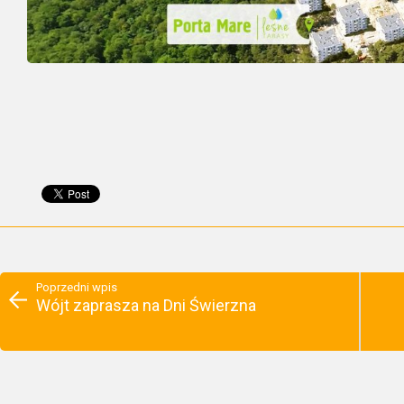
Poprzedni wpis
Wójt zaprasza na Dni Świerzna