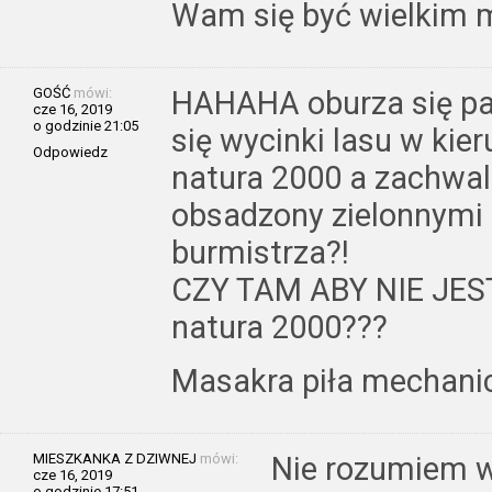
Wam się być wielkim m
GOŚĆ
mówi:
HAHAHA oburza się pa
cze 16, 2019
o godzinie 21:05
się wycinki lasu w ki
Odpowiedz
natura 2000 a zachwal
obsadzony zielonnymi 
burmistrza?!
CZY TAM ABY NIE JE
natura 2000???
Masakra piła mechani
MIESZKANKA Z DZIWNEJ
mówi:
Nie rozumiem w
cze 16, 2019
o godzinie 17:51