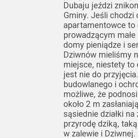
Dubaju jeździ znik
Gminy. Jeśli chodzi
apartamentowce to o
prowadzącym małe p
domy pieniądze i se
Dziwnów mieliśmy na
miejsce, niestety to 
jest nie do przyjęci
budowlanego i ochro
możliwe, że podnosi
około 2 m zasłaniaj
sąsiednie działki na
przyrodę dziką, taką
w zalewie i Dziwnej