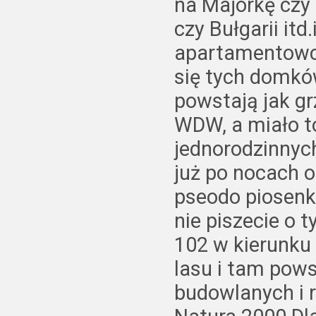
na Majorkę czy
czy Bułgarii it
apartamentowca
się tych domk
powstają jak gr
WDW, a miało t
jednorodzinnyc
już po nocach o
pseodo piosenk
nie piszecie o t
102 w kierunku
lasu i tam pows
budowlanych i 