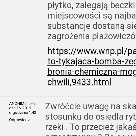
płytko, zalegają beczk
miejscowości są najbar
substancje dostaną s
zagrożenia plażowiczów
https://www.wnp.pl/p
to-tykajaca-bomba-zeg
bronia-chemiczna-moga
chwili,9433.html
ANONIM
mówi:
Zwróćcie uwagę na skal
cze 16, 2019
o godzinie 1:43
stosunku do osiedla ryb
Odpowiedz
rzeki . To przecież jaka