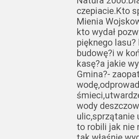
Natura 2000.Dla
czepiacie.Kto s
Mienia Wojskowe
kto wydał pozw
pięknego lasu?
budowę?i w koń
kasę?a jakie wy
Gmina?- zaopat
wodę,odprowad
śmieci,utwardz
wody deszczowe
ulic,sprzątanie 
to robili jak nie
tak właśnie wy