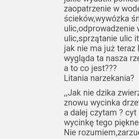
zaopatrzenie w wod
ścieków,wywózka śm
ulic,odprowadzenie 
ulic,sprzątanie ulic i
jak nie ma już teraz 
wygląda ta nasza rz
a to co jest???
Litania narzekania?
,,Jak nie dzika zwi
znowu wycinka drzew,
a dalej czytam ? cyt
wycinkę tego piękne
Nie rozumiem,zarzu