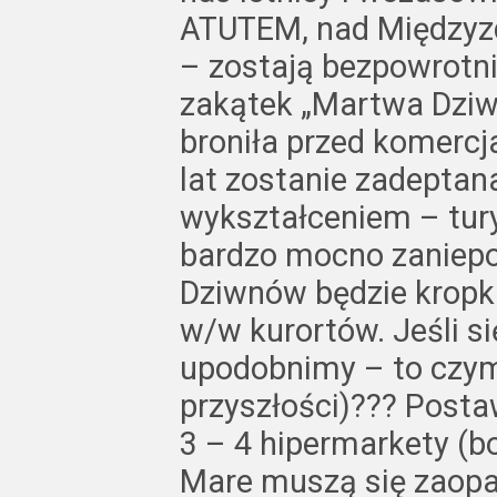
ATUTEM, nad Międzyz
– zostają bezpowrotni
zakątek „Martwa Dziwna
broniła przed komercja
lat zostanie zadeptan
wykształceniem – tur
bardzo mocno zaniepo
Dziwnów będzie kropk
w/w kurortów. Jeśli s
upodobnimy – to czym
przyszłości)??? Post
3 – 4 hipermarkety (bo
Mare muszą się zaopat