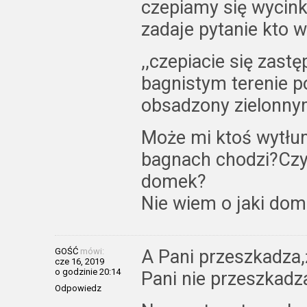
czepiamy się wycin
zadaje pytanie kto w
,,czepiacie się zast
bagnistym terenie p
obsadzony zielonnym
Może mi ktoś wytłu
bagnach chodzi?Czy
domek?
Nie wiem o jaki dom
GOŚĆ
mówi:
A Pani przeszkadza,
cze 16, 2019
o godzinie 20:14
Pani nie przeszkadz
Odpowiedz