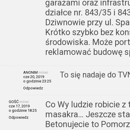
garażami oraz infrastr
działce nr. 843/35 i 8
Dziwnowie przy ul. Spa
Krótko szybko bez kons
środowiska. Może port
reklamować budowę sp
ANONIM
mówi:
To się nadaje do TV
cze 20, 2019
o godzinie 23:25
Odpowiedz
GOŚĆ
mówi:
Co Wy ludzie robicie
cze 17, 2019
o godzinie 18:25
masakra… Jeszcze stad
Odpowiedz
Betonujecie to Pomorz