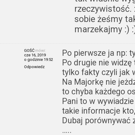
rzeczywistość. :
sobie żeśmy tak
marzekajmy :) :)
GOŚĆ
mówi:
Po pierwsze ja np: t
cze 16, 2019
o godzinie 19:52
Po drugie nie wid
Odpowiedz
tylko fakty czyli ja
Na Majorkę nie jeżd
to chyba każdego os
Pani to w wywiadzie 
takie informacje kto
Dubaj porównywać 
…..