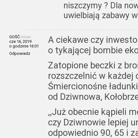
niszczymy ? Dla no
uwielbiają zabawy w
GOŚĆ
mówi:
A ciekawe czy inwesto
cze 16, 2019
o godzinie 16:01
o tykającej bombie eko
Odpowiedz
Zatopione beczki z br
rozszczelnić w każdej c
Śmiercionośne ładunki 
od Dziwnowa, Kołobrze
,,Już obecnie kąpieli 
czy Dziwnowie lepiej u
odpowiednio 90, 65 i z