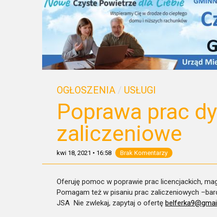
OGŁOSZENIA
/
USŁUGI
Poprawa prac d
zaliczeniowe
kwi 18, 2021
•
16:58
Brak Komentarzy
Oferuję pomoc w poprawie prac licencjackich, ma
Pomagam też w pisaniu prac zaliczeniowych –bard
JSA Nie zwlekaj, zapytaj o ofertę
belferka9@gmai