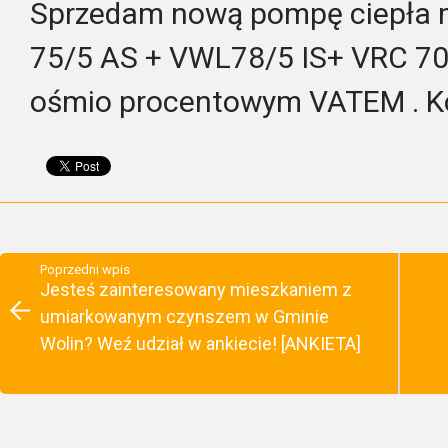
Sprzedam nową pompę ciepła 
75/5 AS + VWL78/5 IS+ VRC 700
ośmio procentowym VATEM . Ko
Poprzedni wpis
Jesteś zainteresowany mieszkaniem z
umiarkowanym czynszem w Gminie
Wolin? Weź udział w ankiecie! [ANKIETA]