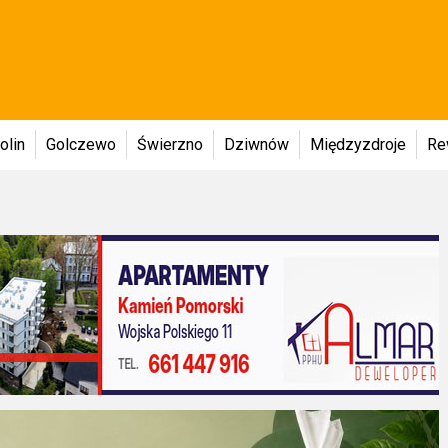
olin
Golczewo
Świerzno
Dziwnów
Międzyzdroje
Re