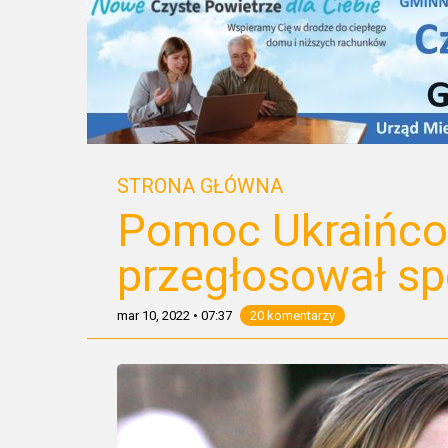
STRONA GŁÓWNA
Pomoc Ukraińco
przegłosował s
mar 10, 2022
•
07:37
20 komentarzy