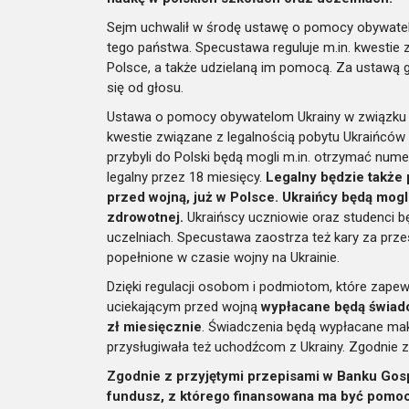
Sejm uchwalił w środę ustawę o pomocy obywatel
tego państwa. Specustawa reguluje m.in. kwestie
Polsce, a także udzielaną im pomocą. Za ustawą 
się od głosu.
Ustawa o pomocy obywatelom Ukrainy w związku z 
kwestie związane z legalnością pobytu Ukraińców 
przybyli do Polski będą mogli m.in. otrzymać num
legalny przez 18 miesięcy.
Legalny będzie także 
przed wojną, już w Polsce. Ukraińcy będą mogli
zdrowotnej.
Ukraińscy uczniowie oraz studenci b
uczelniach. Specustawa zaostrza też kary za prz
popełnione w czasie wojny na Ukrainie.
Dzięki regulacji osobom i podmiotom, które zape
uciekającym przed wojną
wypłacane będą świadc
zł miesięcznie
. Świadczenia będą wypłacane ma
przysługiwała też uchodźcom z Ukrainy. Zgodnie 
Zgodnie z przyjętymi przepisami w Banku Gos
fundusz, z którego finansowana ma być pomoc