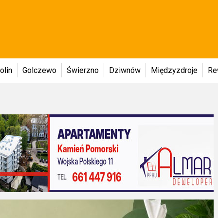
olin
Golczewo
Świerzno
Dziwnów
Międzyzdroje
Re