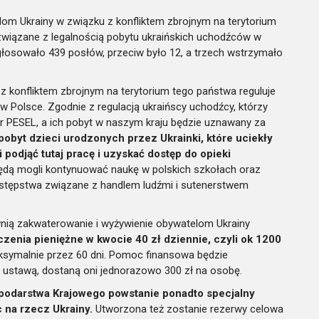
om Ukrainy w związku z konfliktem zbrojnym na terytorium
 związane z legalnością pobytu ukraińskich uchodźców w
głosowało 439 posłów, przeciw było 12, a trzech wstrzymało
konfliktem zbrojnym na terytorium tego państwa reguluje
w Polsce. Zgodnie z regulacją ukraińscy uchodźcy, którzy
er PESEL, a ich pobyt w naszym kraju będzie uznawany za
pobyt dzieci urodzonych przez Ukrainki, które uciekły
 podjąć tutaj pracę i uzyskać dostęp do opieki
ędą mogli kontynuować naukę w polskich szkołach oraz
estępstwa związane z handlem ludźmi i sutenerstwem
wnią zakwaterowanie i wyżywienie obywatelom Ukrainy
zenia pieniężne w kwocie 40 zł dziennie, czyli ok 1200
ksymalnie przez 60 dni. Pomoc finansowa będzie
z ustawą, dostaną oni jednorazowo 300 zł na osobę.
podarstwa Krajowego powstanie ponadto specjalny
 na rzecz Ukrainy.
Utworzona też zostanie rezerwy celowa