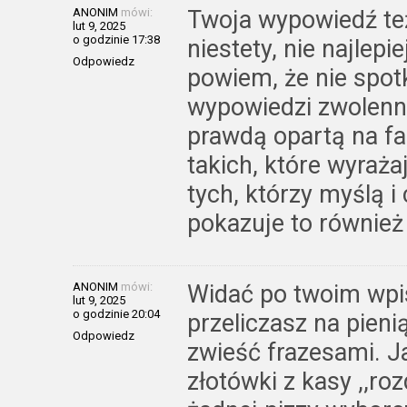
ANONIM
mówi:
Twoja wypowiedź też
lut 9, 2025
o godzinie 17:38
niestety, nie najlepi
Odpowiedz
powiem, że nie spot
wypowiedzi zwolenni
prawdą opartą na f
takich, które wyraża
tych, którzy myślą i
pokazuje to również 
ANONIM
mówi:
Widać po twoim wpis
lut 9, 2025
o godzinie 20:04
przeliczasz na pien
Odpowiedz
zwieść frazesami. J
złotówki z kasy ,,ro