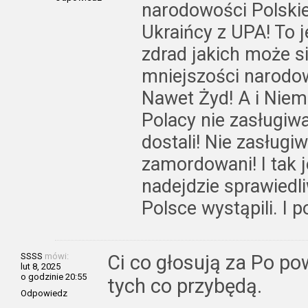
narodowości Polskiej
Ukraińcy z UPA! To 
zdrad jakich może s
mniejszości narodo
Nawet Żyd! A i Niem
Polacy nie zasługiwa
dostali! Nie zasługiw
zamordowani! I tak je
nadejdzie sprawiedl
Polsce wystąpili. I p
SSSS
mówi:
Ci co głosują za Po p
lut 8, 2025
o godzinie 20:55
tych co przybędą.
Odpowiedz