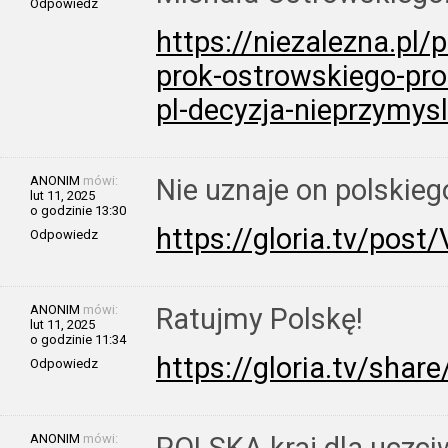
Odpowiedz
https://niezalezna.pl/
prok-ostrowskiego-pro
pl-decyzja-nieprzymys
ANONIM
mówi:
Nie uznaje on polskie
lut 11, 2025
o godzinie 13:30
https://gloria.tv/po
Odpowiedz
ANONIM
mówi:
Ratujmy Polskę!
lut 11, 2025
o godzinie 11:34
https://gloria.tv/sh
Odpowiedz
ANONIM
mówi: