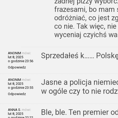
żadnej pizzy wyborc
frazesami, bo mam s
odróżniać, co jest 
co nie. Tak więc, nie
wyceniaj czyichś wa
ANONIM
mówi:
Sprzedałeś k…… Polsk
lut 8, 2025
o godzinie 23:56
Odpowiedz
ANONIM
mówi:
Jasne a policja niemie
lut 8, 2025
o godzinie 23:55
w ogóle czy to nie rod
Odpowiedz
ANNA S.
mówi:
Ble, ble. Ten premier o
lut 8, 2025
o godzinie 22:22