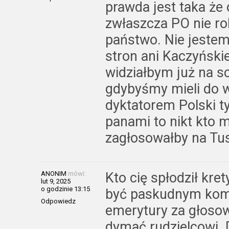
prawda jest taka że 
zwłaszcza PO nie rob
państwo. Nie jeste
stron ani Kaczyńskie
widziałbym już na sc
gdybyśmy mieli do 
dyktatorem Polski 
panami to nikt kto 
zagłosowałby na Tu
ANONIM
mówi:
Kto cię spłodził kre
lut 9, 2025
o godzinie 13:15
być paskudnym kom
Odpowiedz
emerytury za głosowa
dymać rudzielcowi. 