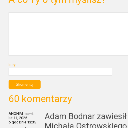
Imię
60 komentarzy
ANONIM
mówi:
Adam Bodnar zawiesił 
lut 11, 2025
o godzinie 13:35
Michała Ostrowskiego