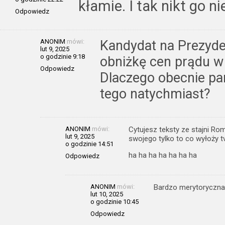
kłamie. I tak nikt go n
Odpowiedz
ANONIM
mówi:
Kandydat na Prezyde
lut 9, 2025
o godzinie 9:18
obniżkę cen prądu w 
Odpowiedz
Dlaczego obecnie pa
tego natychmiast?
ANONIM
mówi:
Cytujesz teksty ze stajni R
lut 9, 2025
swojego tylko to co wyłoży t
o godzinie 14:51
ha ha ha ha ha ha ha
Odpowiedz
ANONIM
mówi:
Bardzo merytoryczna 
lut 10, 2025
o godzinie 10:45
Odpowiedz