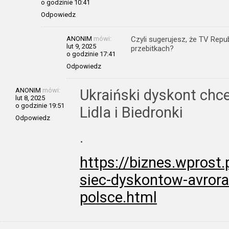
o godzinie 10:41
Odpowiedz
ANONIM
mówi:
Czyli sugerujesz, że TV Repu
lut 9, 2025
przebitkach?
o godzinie 17:41
Odpowiedz
ANONIM
mówi:
Ukraiński dyskont chce
lut 8, 2025
o godzinie 19:51
Lidla i Biedronki
Odpowiedz
.
https://biznes.wprost
siec-dyskontow-avrora
polsce.html