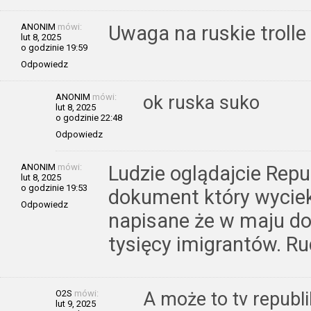
ANONIM
mówi:
Uwaga na ruskie trolle
lut 8, 2025
o godzinie 19:59
Odpowiedz
ANONIM
mówi:
ok ruska suko
lut 8, 2025
o godzinie 22:48
Odpowiedz
ANONIM
mówi:
Ludzie oglądajcie Repu
lut 8, 2025
o godzinie 19:53
dokument który wyciek
Odpowiedz
napisane że w maju do 
tysięcy imigrantów. R
O2S
mówi:
A może to tv republi
lut 9, 2025