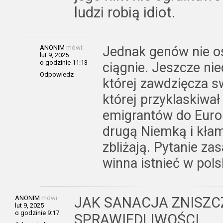
ludzi robią idiot.
ANONIM
mówi:
Jednak genów nie o
lut 9, 2025
o godzinie 11:13
ciągnie. Jeszcze nie
Odpowiedz
której zawdzięcza sw
której przyklaskiwał
emigrantów do Europ
drugą Niemką i kłam
zbliżają. Pytanie za
winna istnieć w polsk
ANONIM
mówi:
JAK SANACJA ZNISZ
lut 9, 2025
o godzinie 9:17
SPRAWIEDLIWOŚCI