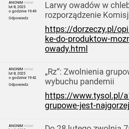
ANONIM
mówi:
Larwy owadów w chleb
lut 8, 2025
o godzinie 19:49
rozporządzenie Komisji
Odpowiedz
https://dorzeczy.pl/o
ke-do-produktow-moz
owady.html
ANONIM
mówi:
„Rz”: Zwolnienia grupo
lut 8, 2025
o godzinie 19:42
wybuchu pandemii
Odpowiedz
https://www.tysol.pl/
grupowe-jest-najgorz
ANONIM
mówi:
Do 28 lutego zwolnią 