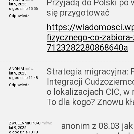
Przyjadą do Polski po 
lut 9, 2025
o godzinie 15:56
się przygotować
Odpowiedz
https://wiadomosci.wp.
fizycznego-co-zabiora-
7123282280868640a
ANONIM
mówi:
Strategia migracyjna:
lut 9, 2025
o godzinie 11:48
Integracji Cudzoziemc
Odpowiedz
o lokalizacjach CIC, w
To dla kogo? Znowu kł
ZWOLENNIK PIS-U
mówi:
anonim z 08.03 jak
lut 9, 2025
o godzinie 10:18