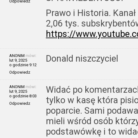
Odpowiedz
Prawo i Historia. Kanał
2,06 tys. subskrybentó
https://www.youtube
ANONIM
mówi:
Donald niszczyciel
lut 9, 2025
o godzinie 9:12
Odpowiedz
ANONIM
mówi:
Widać po komentarzach
lut 9, 2025
o godzinie 8:03
tylko w kasę która pisi
Odpowiedz
poparcie. Sami podawal
mieli wśród osób którz
podstawówkę i to widać