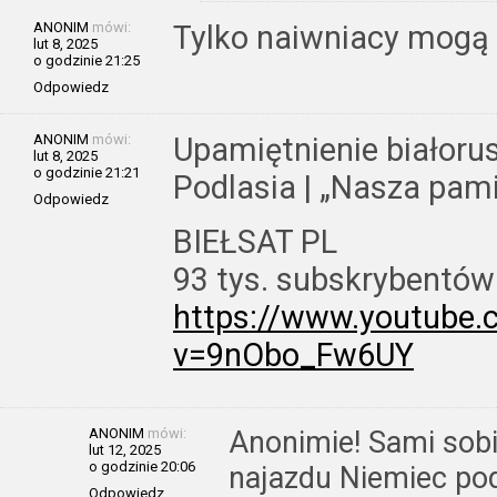
ANONIM
mówi:
Tylko naiwniacy mogą 
lut 8, 2025
o godzinie 21:25
Odpowiedz
ANONIM
mówi:
Upamiętnienie białorusk
lut 8, 2025
o godzinie 21:21
Podlasia | „Nasza pami
Odpowiedz
BIEŁSAT PL
93 tys. subskrybentów
https://www.youtube
v=9nObo_Fw6UY
ANONIM
mówi:
Anonimie! Sami sobi
lut 12, 2025
o godzinie 20:06
najazdu Niemiec pod
Odpowiedz