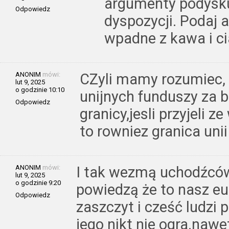
argumenty podysk
Odpowiedz
dyspozycji. Podaj 
wpadne z kawa i 
ANONIM
mówi:
CZyli mamy rozumiec,
lut 9, 2025
o godzinie 10:10
unijnych funduszy za b
Odpowiedz
granicy,jesli przyjeli 
to rowniez granica unii
ANONIM
mówi:
I tak wezmą uchodźców
lut 9, 2025
o godzinie 9:20
powiedzą że to nasz eu
Odpowiedz
zaszczyt i cześć ludzi 
jego nikt nie ogra.nawet