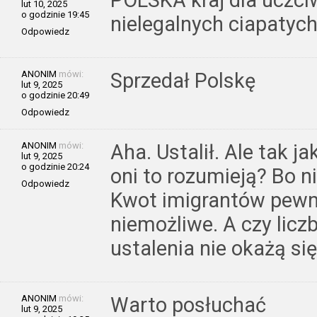
POLSKA kraj dla uczci
lut 10, 2025
o godzinie 19:45
nielegalnych ciapaty
Odpowiedz
ANONIM
mówi:
Sprzedał Polskę
lut 9, 2025
o godzinie 20:49
Odpowiedz
ANONIM
mówi:
Aha. Ustalił. Ale tak j
lut 9, 2025
o godzinie 20:24
oni to rozumieją? Bo n
Odpowiedz
Kwot imigrantów pewnie
niemożliwe. A czy liczb
ustalenia nie okażą si
ANONIM
mówi:
Warto posłuchać
lut 9, 2025