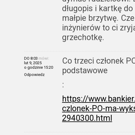
długopis i kartkę do
małpie brzytwę. Czek
inżynierów to ci zry
grzechotkę.
DO 8:03
mówi:
Co trzeci członek P
lut 9, 2025
o godzinie 15:20
podstawowe
Odpowiedz
:
https://www.bankier
czlonek-PO-ma-wyks
2940300.html