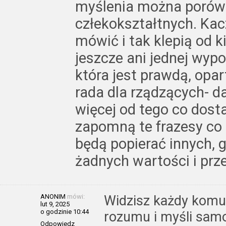
myślenia można porów
człekokształtnych. Kac
mówić i tak klepią od k
jeszcze ani jednej wyp
która jest prawdą, opar
rada dla rządzących- da
więcej od tego co dosta
zapomną te frazesy co i
będą popierać innych, 
żadnych wartości i prz
ANONIM
mówi:
Widzisz każdy komu 
lut 9, 2025
o godzinie 10:44
rozumu i myśli samod
Odpowiedz