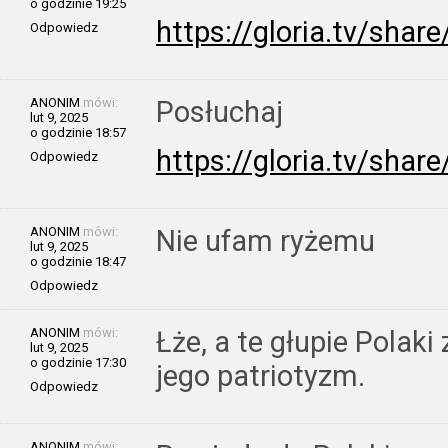
o godzinie 19:25
https://gloria.tv/sh
Odpowiedz
ANONIM
mówi:
Posłuchaj
lut 9, 2025
o godzinie 18:57
https://gloria.tv/sh
Odpowiedz
ANONIM
mówi:
Nie ufam ryżemu
lut 9, 2025
o godzinie 18:47
Odpowiedz
ANONIM
mówi:
Łże, a te głupie Polaki
lut 9, 2025
o godzinie 17:30
jego patriotyzm.
Odpowiedz
ANONIM
mówi: