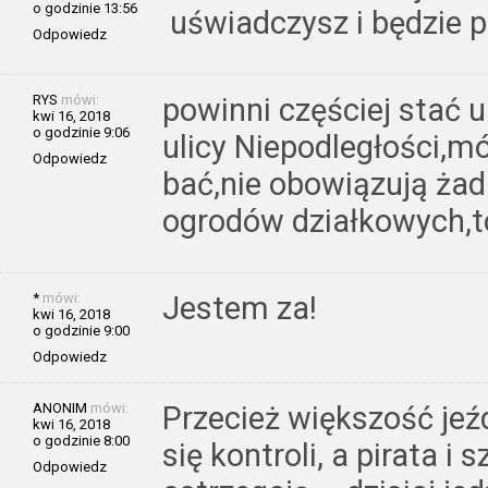
o godzinie 13:56
uświadczysz i będzie 
Odpowiedz
RYS
mówi:
powinni częściej stać 
kwi 16, 2018
o godzinie 9:06
ulicy Niepodległości,mó
Odpowiedz
bać,nie obowiązują żad
ogrodów działkowych,to
*
mówi:
Jestem za!
kwi 16, 2018
o godzinie 9:00
Odpowiedz
ANONIM
mówi:
Przecież większość jeźd
kwi 16, 2018
o godzinie 8:00
się kontroli, a pirata i
Odpowiedz