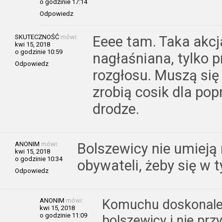
o godzinie 17:14
Odpowiedz
SKUTECZNOŚĆ
mówi:
Eeee tam. Taka akcj
kwi 15, 2018
o godzinie 10:59
nagłaśniana, tylko 
Odpowiedz
rozgłosu. Muszą się 
zrobią cosik dla po
drodze.
ANONIM
mówi:
Bolszewicy nie umieją 
kwi 15, 2018
o godzinie 10:34
obywateli, żeby się w t
Odpowiedz
ANONIM
mówi:
Komuchu doskonale 
kwi 15, 2018
o godzinie 11:09
bolszewicy i nie prz