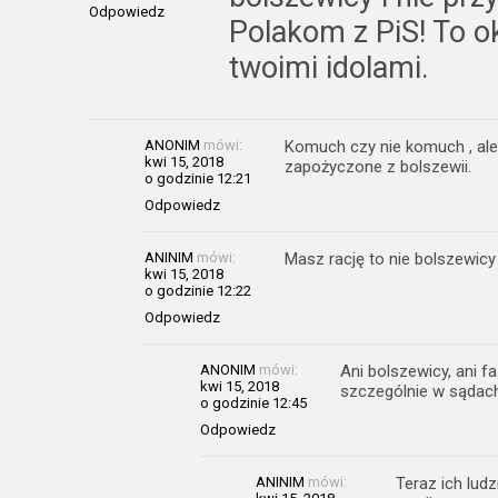
Odpowiedz
Polakom z PiS! To ok
twoimi idolami.
ANONIM
mówi:
Komuch czy nie komuch , al
kwi 15, 2018
zapożyczone z bolszewii.
o godzinie 12:21
Odpowiedz
ANINIM
mówi:
Masz rację to nie bolszewicy 
kwi 15, 2018
o godzinie 12:22
Odpowiedz
ANONIM
mówi:
Ani bolszewicy, ani f
kwi 15, 2018
szczególnie w sądach (
o godzinie 12:45
Odpowiedz
ANINIM
mówi:
Teraz ich ludz