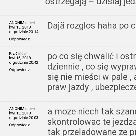
ostrzegają – dzisiaj je
ANONIM
mówi:
Dajä rozglos haha po 
kwi 15, 2018
o godzinie 23:14
Odpowiedz
KIER
mówi:
po co się chwalić i ost
kwi 15, 2018
o godzinie 20:42
dziennie , co się wypr
Odpowiedz
się nie mieści w pale ,
praw jazdy , ubezpiecze
ANONIM
mówi:
a moze niech tak sza
kwi 15, 2018
o godzinie 20:03
skontrolowac te jezdz
Odpowiedz
tak przeladowane ze p