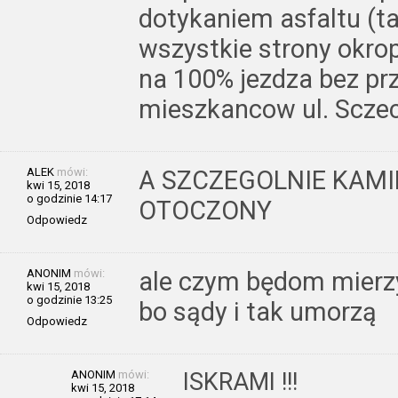
dotykaniem asfaltu (ta
wszystkie strony okrop
na 100% jezdza bez pr
mieszkancow ul. Sczeci
ALEK
mówi:
A SZCZEGOLNIE KAMI
kwi 15, 2018
o godzinie 14:17
OTOCZONY
Odpowiedz
ANONIM
mówi:
ale czym będom mierzyc
kwi 15, 2018
o godzinie 13:25
bo sądy i tak umorzą
Odpowiedz
ANONIM
mówi:
ISKRAMI !!!
kwi 15, 2018