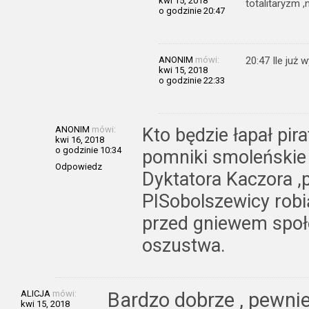
kwi 15, 2018
totalitaryzm 
o godzinie 20:47
ANONIM
mówi:
20:47 Ile już 
kwi 15, 2018
o godzinie 22:33
ANONIM
mówi:
Kto będzie łapał pira
kwi 16, 2018
o godzinie 10:34
pomniki smoleńskie 
Odpowiedz
Dyktatora Kaczora ,p
PISobolszewicy robi
przed gniewem społ
oszustwa.
ALICJA
mówi:
Bardzo dobrze , pewnie
kwi 15, 2018