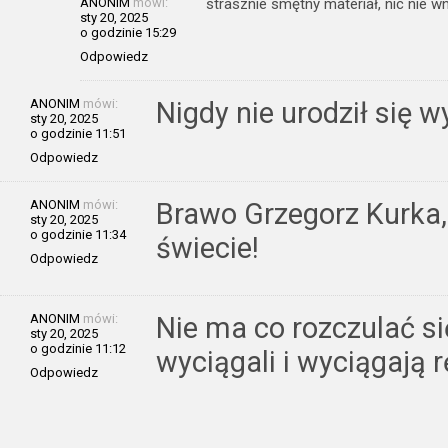
ANONIM
mówi:
strasznie smętny materiał, nic nie 
sty 20, 2025
o godzinie 15:29
Odpowiedz
ANONIM
mówi:
Nigdy nie urodził się 
sty 20, 2025
o godzinie 11:51
Odpowiedz
ANONIM
mówi:
Brawo Grzegorz Kurka,
sty 20, 2025
o godzinie 11:34
świecie!
Odpowiedz
ANONIM
mówi:
Nie ma co rozczulać s
sty 20, 2025
o godzinie 11:12
wyciągali i wyciągają r
Odpowiedz