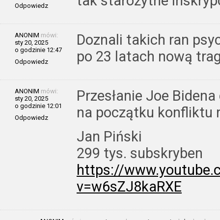
tak starożytne inskryp
Odpowiedz
ANONIM
mówi:
Doznali takich ran psyc
sty 20, 2025
o godzinie 12:47
po 23 latach nową tra
Odpowiedz
ANONIM
mówi:
Przesłanie Joe Bidena d
sty 20, 2025
o godzinie 12:01
na początku konfliktu 
Odpowiedz
Jan Piński
299 tys. subskryben
https://www.youtube
v=w6sZJ8kaRXE