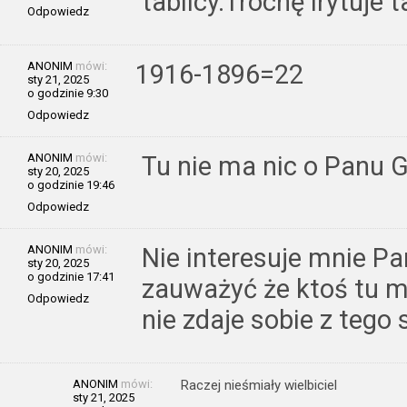
tablicy.Trochę irytuje 
Odpowiedz
ANONIM
mówi:
1916-1896=22
sty 21, 2025
o godzinie 9:30
Odpowiedz
ANONIM
mówi:
Tu nie ma nic o Panu 
sty 20, 2025
o godzinie 19:46
Odpowiedz
ANONIM
mówi:
Nie interesuje mnie P
sty 20, 2025
o godzinie 17:41
zauważyć że ktoś tu m
Odpowiedz
nie zdaje sobie z tego 
ANONIM
mówi:
Raczej nieśmiały wielbiciel
sty 21, 2025