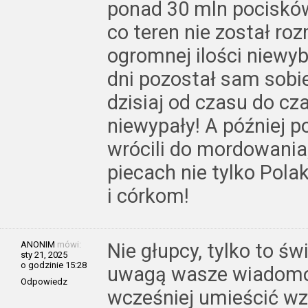
ponad 30 mln pocisków
co teren nie został r
ogromnej ilości niewy
dni pozostał sam sobi
dzisiaj od czasu do cz
niewypały! A później 
wrócili do mordowania
piecach nie tylko Pol
i córkom!
ANONIM
mówi:
Nie głupcy, tylko to ś
sty 21, 2025
o godzinie 15:28
uwagą wasze wiadomoś
Odpowiedz
wcześniej umieścić w