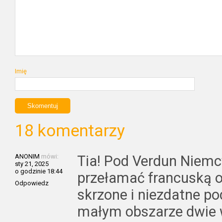
Imię
18 komentarzy
ANONIM
mówi:
Tia! Pod Verdun Niemc
sty 21, 2025
o godzinie 18:44
przełamać francuską ob
Odpowiedz
skrzone i niezdatne p
małym obszarze dwie w