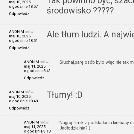
Tak powinno być, szac
maj 10, 2025
o godzinie 18:57
środowisko ?????
Odpowiedz
ANONIM
mówi:
Ale tłum ludzi. A najw
maj 10, 2025
o godzinie 18:51
Odpowiedz
ANONIM
mówi:
Słuchaj,parę osób było więc nie tak m
maj 11, 2025
o godzinie 8:43
Odpowiedz
ANONIM
mówi:
Tłumy! :D
maj 10, 2025
o godzinie 18:48
Odpowiedz
ANONIM
mówi:
Nagraj filmik z podkładania kiełbasy 
maj 11, 2025
Jadłodzielnia? )
o godzinie 3:18