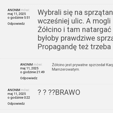
ANONIM
mówi:
Wybrali się na sprząta
maj 11, 2025
o godzinie 5:51
wcześniej ulic. A mogli
Odpowiedz
Żółcino i tam natargać 
byłoby prawdziwe sprząt
Propagandę też trzeba 
ANONIM
mówi:
Żółcino jest prywatne spzrzedał K
maj 11, 2025
Mamzerowatym.
o godzinie 21:49
Odpowiedz
ANONIM
mówi:
? ? ??BRAWO
maj 11, 2025
o godzinie 0:22
Odpowiedz