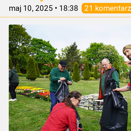
maj 10, 2025
•
18:38
21 komentarz