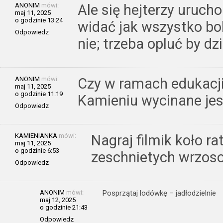
ANONIM
mówi:
Ale się hejterzy urucho
maj 11, 2025
o godzinie 13:24
widać jak wszystko boli
Odpowiedz
nie; trzeba opluć by dzi
ANONIM
mówi:
Czy w ramach edukacji
maj 11, 2025
o godzinie 11:19
Kamieniu wycinane je
Odpowiedz
KAMIENIANKA
mówi:
Nagraj filmik koło 
maj 11, 2025
o godzinie 6:53
zeschnietych wrzos
Odpowiedz
ANONIM
mówi:
Posprzątaj lodówkę – jadłodzielnie
maj 12, 2025
o godzinie 21:43
Odpowiedz