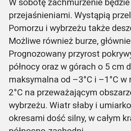
W sobotę zachmurzenie będzie
przejaśnieniami. Wystąpią prze
Pomorzu i wybrzeżu także desz
Możliwe również burze, głównie
Prognozowany przyrost pokrywy
północy oraz w górach o 5 cm 
maksymalna od –3°C i –1°C w r
2°C na przeważającym obszarze
wybrzeżu. Wiatr słaby i umiark
okresami dość silny, w całym kr
północno-zachodni.