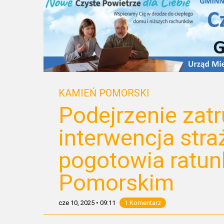
KAMIEŃ POMORSKI
Podejrzenie zatr
interwencja stra
pogotowia ratu
Pomorskim
cze 10, 2025
•
09:11
1 Komentarz