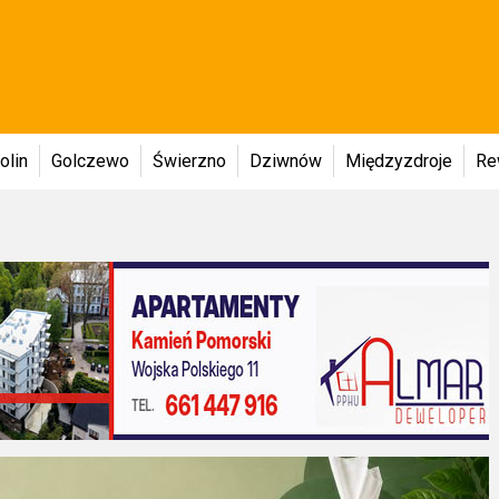
olin
Golczewo
Świerzno
Dziwnów
Międzyzdroje
Re