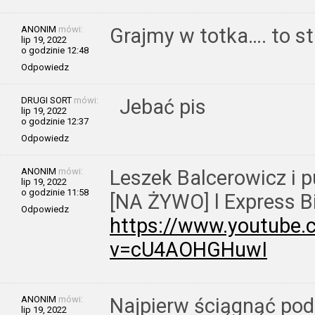
ANONIM
mówi:
Grajmy w totka…. to s
lip 19, 2022
o godzinie 12:48
Odpowiedz
DRUGI SORT
mówi:
Jebać pis
lip 19, 2022
o godzinie 12:37
Odpowiedz
ANONIM
mówi:
Leszek Balcerowicz i 
lip 19, 2022
o godzinie 11:58
[NA ŻYWO] l Express Bi
Odpowiedz
https://www.youtube
v=cU4AOHGHuwI
ANONIM
mówi:
Najpierw ściągnąć pod
lip 19, 2022