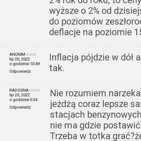
2% rok do roku, to ce
wyższe o 2% od dzisiej
do poziomów zeszłoro
deflacje na poziomie 1
ANONIM
mówi:
Inflacja pójdzie w dół
lip 20, 2022
o godzinie 10:49
tak.
Odpowiedz
RADOSNA
mówi:
Nie rozumiem narzekan
lip 20, 2022
o godzinie 0:34
jeżdżą coraz lepsze s
Odpowiedz
stacjach benzynowych
nie ma gdzie postawić
Trzeba w totka grać?ż