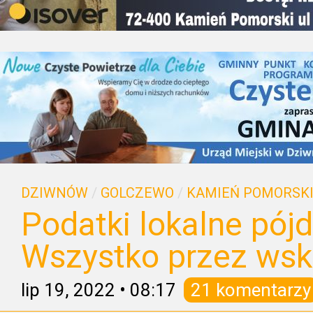
DZIWNÓW
/
GOLCZEWO
/
KAMIEŃ POMORSK
Podatki lokalne pójd
Wszystko przez wskaź
lip 19, 2022
•
08:17
21 komentarzy