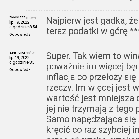
***** ***
mówi:
Najpierw jest gadka, że
lip 19, 2022
o godzinie 8:54
teraz podatki w górę **
Odpowiedz
ANONIM
mówi:
Super. Tak wiem to wina
lip 19, 2022
o godzinie 8:31
poważnie im więcej bę
Odpowiedz
inflacja co przełoży si
rzeczy. Im więcej jest 
wartość jest mniejsza
jej nie trzymają z tego 
Samo napędzająca się k
kręcić co raz szybciej 