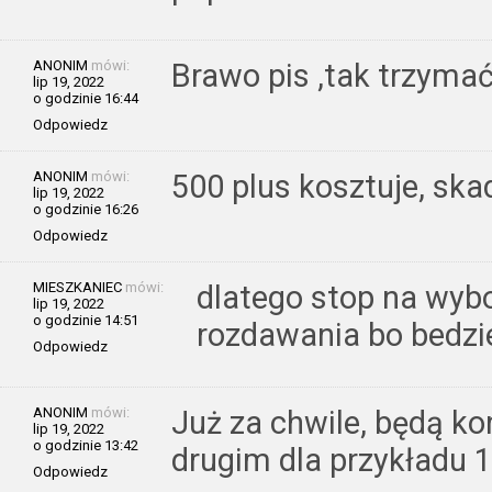
ANONIM
mówi:
Brawo pis ,tak trzymać
lip 19, 2022
o godzinie 16:44
Odpowiedz
ANONIM
mówi:
500 plus kosztuje, ska
lip 19, 2022
o godzinie 16:26
Odpowiedz
MIESZKANIEC
mówi:
dlatego stop na wyb
lip 19, 2022
o godzinie 14:51
rozdawania bo bedzie
Odpowiedz
ANONIM
mówi:
Już za chwile, będą ko
lip 19, 2022
o godzinie 13:42
drugim dla przykładu 1
Odpowiedz