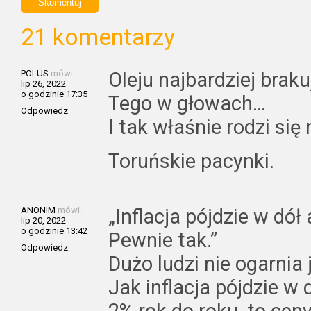
21 komentarzy
POLUS
mówi:
Oleju najbardziej braku
lip 26, 2022
o godzinie 17:35
Tego w głowach…
Odpowiedz
I tak właśnie rodzi się
Toruńskie pacynki.
ANONIM
mówi:
„Inflacja pójdzie w dół
lip 20, 2022
o godzinie 13:42
Pewnie tak.”
Odpowiedz
Dużo ludzi nie ogarnia 
Jak inflacja pójdzie 