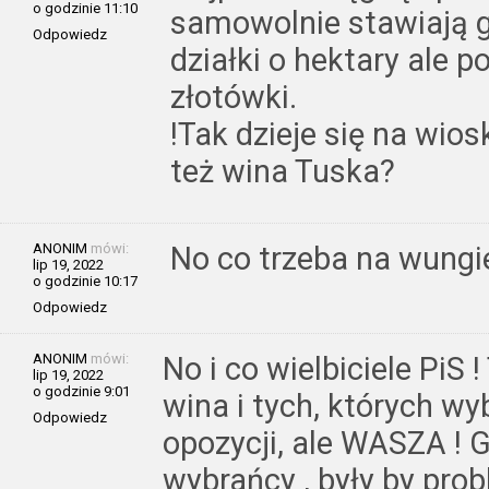
o godzinie 11:10
samowolnie stawiają g
Odpowiedz
działki o hektary ale p
złotówki.
!Tak dzieje się na wio
też wina Tuska?
ANONIM
mówi:
No co trzeba na wungie
lip 19, 2022
o godzinie 10:17
Odpowiedz
ANONIM
mówi:
No i co wielbiciele PiS 
lip 19, 2022
o godzinie 9:01
wina i tych, których wyb
Odpowiedz
opozycji, ale WASZA ! G
wybrańcy , były by pro