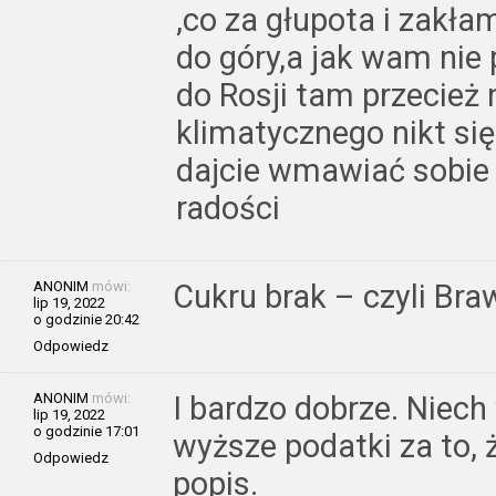
,co za głupota i zakł
do góry,a jak wam nie 
do Rosji tam przecież n
klimatycznego nikt się 
dajcie wmawiać sobie
radości
ANONIM
mówi:
Cukru brak – czyli Braw
lip 19, 2022
o godzinie 20:42
Odpowiedz
ANONIM
mówi:
I bardzo dobrze. Niech
lip 19, 2022
o godzinie 17:01
wyższe podatki za to, ż
Odpowiedz
popis.