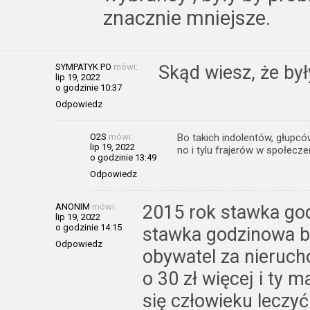
znacznie mniejsze.
SYMPATYK PO
mówi:
Skąd wiesz, że był
lip 19, 2022
o godzinie 10:37
Odpowiedz
O2S
mówi:
Bo takich indolentów, głupcó
lip 19, 2022
no i tylu frajerów w społecze
o godzinie 13:49
Odpowiedz
ANONIM
mówi:
2015 rok stawka god
lip 19, 2022
o godzinie 14:15
stawka godzinowa br
Odpowiedz
obywatel za nieruch
o 30 zł więcej i ty m
się człowieku leczyć