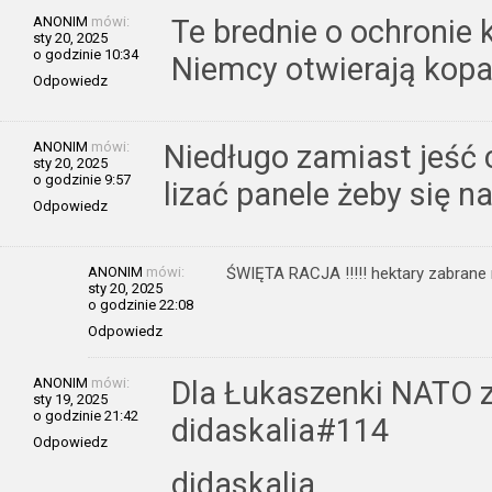
ANONIM
mówi:
Te brednie o ochronie k
sty 20, 2025
o godzinie 10:34
Niemcy otwierają kopal
Odpowiedz
ANONIM
mówi:
Niedługo zamiast jeść 
sty 20, 2025
o godzinie 9:57
lizać panele żeby się na
Odpowiedz
ANONIM
mówi:
ŚWIĘTA RACJA !!!!! hektary zabrane
sty 20, 2025
o godzinie 22:08
Odpowiedz
ANONIM
mówi:
Dla Łukaszenki NATO 
sty 19, 2025
o godzinie 21:42
didaskalia#114
Odpowiedz
didaskalia