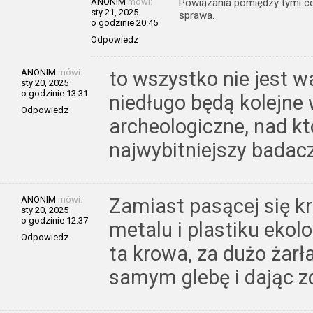
ANONIM
mówi:
Powiązania pomiędzy tymi co 
sty 21, 2025
sprawa.
o godzinie 20:45
Odpowiedz
ANONIM
mówi:
to wszystko nie jest w
sty 20, 2025
o godzinie 13:31
niedługo będą kolejne
Odpowiedz
archeologiczne, nad k
najwybitniejszy badacz
ANONIM
mówi:
Zamiast pasącej się kr
sty 20, 2025
o godzinie 12:37
metalu i plastiku ekol
Odpowiedz
ta krowa, za dużo żarł
samym glebę i dając z