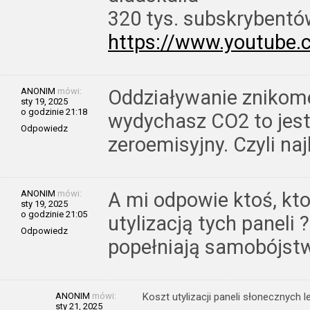
320 tys. subskrybent
https://www.youtube
ANONIM
mówi:
Oddziaływanie znikome
sty 19, 2025
o godzinie 21:18
wydychasz CO2 to jest
Odpowiedz
zeroemisyjny. Czyli naj
ANONIM
mówi:
A mi odpowie ktoś, kto
sty 19, 2025
o godzinie 21:05
utylizacją tych paneli 
Odpowiedz
popełniają samobójstw
ANONIM
mówi:
Koszt utylizacji paneli słonecznych le
sty 21, 2025