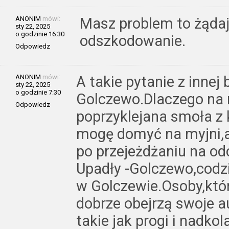
ANONIM
mówi:
Masz problem to żądaj
sty 22, 2025
o godzinie 16:30
odszkodowanie.
Odpowiedz
ANONIM
mówi:
A takie pytanie z innej
sty 22, 2025
o godzinie 7:30
Golczewo.Dlaczego na 
Odpowiedz
poprzyklejana smoła z 
mogę domyć na myjni,a 
po przejeżdżaniu na od
Upadły -Golczewo,codz
w Golczewie.Osoby,któr
dobrze obejrzą swoje a
takie jak progi i nadko