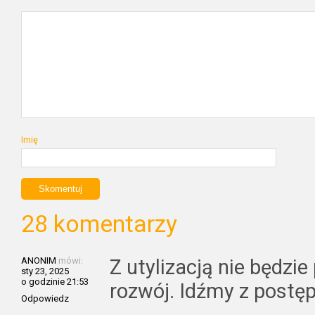
Imię
28 komentarzy
ANONIM
mówi:
Z utylizacją nie będzi
sty 23, 2025
o godzinie 21:53
rozwój. Idźmy z postęp
Odpowiedz