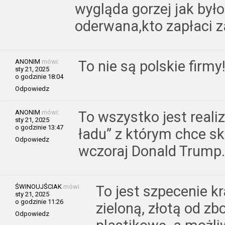
wygląda gorzej jak był
oderwana,kto zapłaci 
ANONIM
mówi:
To nie są polskie firmy
sty 21, 2025
o godzinie 18:04
Odpowiedz
ANONIM
mówi:
To wszystko jest reali
sty 21, 2025
o godzinie 13:47
ładu” z którym chce s
Odpowiedz
wczoraj Donald Trump.
ŚWINOUJŚCIAK
mówi:
To jest szpecenie kr
sty 21, 2025
o godzinie 11:26
zieloną, złotą od zb
Odpowiedz