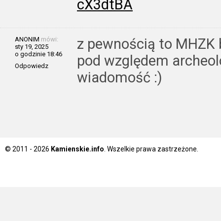
cX3dtBA
ANONIM
mówi:
z pewnością to MHZK 
sty 19, 2025
o godzinie 18:46
pod względem archeolog
Odpowiedz
wiadomość :)
© 2011 - 2026
Kamienskie.info
. Wszelkie prawa zastrzeżone.