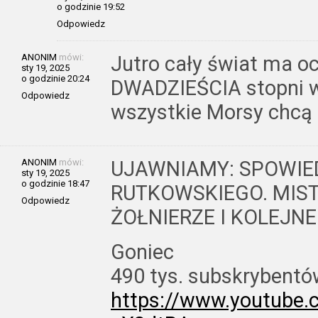
o godzinie 19:52
Odpowiedz
ANONIM
mówi:
Jutro cały świat ma o
sty 19, 2025
o godzinie 20:24
DWADZIEŚCIA stopni w 
Odpowiedz
wszystkie Morsy chcą 
ANONIM
mówi:
UJAWNIAMY: SPOWIE
sty 19, 2025
o godzinie 18:47
RUTKOWSKIEGO. MIST
Odpowiedz
ŻOŁNIERZE I KOLEJNE
Goniec
490 tys. subskrybent
https://www.youtube