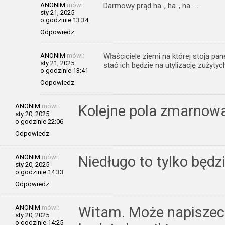
ANONIM
mówi:
Darmowy prąd ha.., ha.., ha… .
sty 21, 2025
o godzinie 13:34
Odpowiedz
ANONIM
mówi:
Właściciele ziemi na której stoją pane
sty 21, 2025
stać ich będzie na utylizację zużytyc
o godzinie 13:41
Odpowiedz
ANONIM
mówi:
Kolejne pola zmarnow
sty 20, 2025
o godzinie 22:06
Odpowiedz
ANONIM
mówi:
Niedługo to tylko będz
sty 20, 2025
o godzinie 14:33
Odpowiedz
ANONIM
mówi:
Witam. Może napiszec
sty 20, 2025
o godzinie 14:25