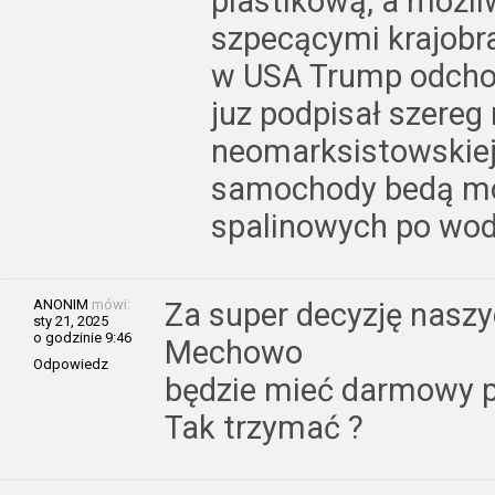
plastikową, a możli
szpecącymi krajobra
w USA Trump odchod
juz podpisał szereg
neomarksistowskiej z
samochody bedą mog
spalinowych po wo
ANONIM
mówi:
Za super decyzję naszy
sty 21, 2025
o godzinie 9:46
Mechowo
Odpowiedz
będzie mieć darmowy p
Tak trzymać ?