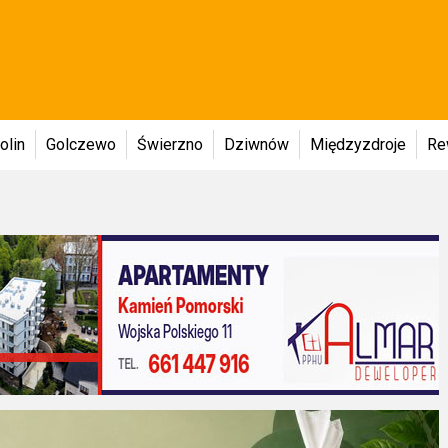
olin
Golczewo
Świerzno
Dziwnów
Międzyzdroje
Re