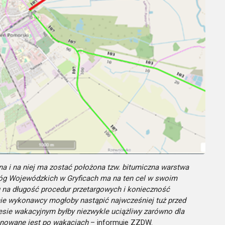
a i na niej ma zostać położona tzw. bitumiczna warstwa
Dróg Wojewódzkich w Gryficach ma na ten cel w swoim
 na długość procedur przetargowych i konieczność
ie wykonawcy mogłoby nastąpić najwcześniej tuż przed
esie wakacyjnym byłby niezwykle uciążliwy zarówno dla
anowane jest po wakacjach
– informuje ZZDW.