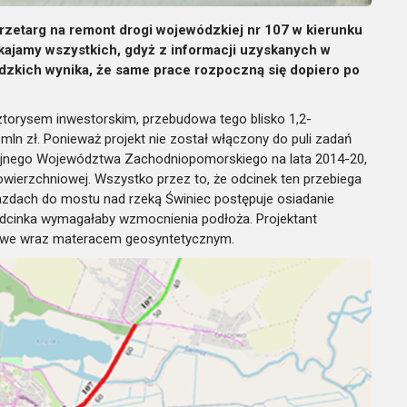
zetarg na remont drogi wojewódzkiej nr 107 w kierunku
ajamy wszystkich, gdyż z informacji uzyskanych w
kich wynika, że same prace rozpoczną się dopiero po
torysem inwestorskim, przebudowa tego blisko 1,2-
ln zł. Ponieważ projekt nie został włączony do puli zadań
jnego Województwa Zachodniopomorskiego na lata 2014-20,
erzchniowej. Wszystko przez to, że odcinek ten przebiega
jazdach do mostu nad rzeką Świniec postępuje osiadanie
dcinka wymagałaby wzmocnienia podłoża. Projektant
owe wraz materacem geosyntetycznym.