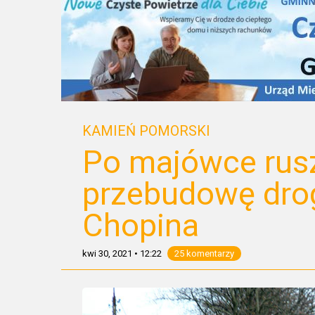
KAMIEŃ POMORSKI
Po majówce rusz
przebudowę drog
Chopina
kwi 30, 2021
•
12:22
25 komentarzy