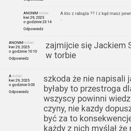
ANONIM
mówi:
A kto z rabiąża ?? I z kąd masz pe
kwi 29, 2025
…
o godzinie 23:14
Odpowiedz
ANONIM
mówi:
zajmijcie się Jackiem 
kwi 29, 2025
o godzinie 10:10
w torbie
Odpowiedz
A
mówi:
szkoda że nie napisali j
kwi 29, 2025
o godzinie 0:03
byłaby to przestroga d
Odpowiedz
wszyscy powinni wiedzie
czyny, nie kazdy dopus
być za to konsekwencje
każdy z nich myślał że 