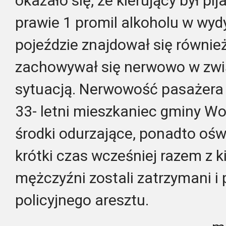
okazało się, że kierujący był pi
prawie 1 promil alkoholu w wy
pojeździe znajdował się również
zachowywał się nerwowo w zwią
sytuacją. Nerwowość pasażera 
33- letni mieszkaniec gminy Wol
środki odurzające, ponadto oświ
krótki czas wcześniej razem z k
mężczyźni zostali zatrzymani i 
policyjnego aresztu.