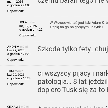
czemu baran tego nie 
maj 1, 2025
o godzinie 21:08
Odpowiedz
JOLA
mówi:
W Wrzosowie też jest taki Adam K. ćpu
maj 12, 2025
złapią na go na gorącym uczynku
o godzinie 14:22
Odpowiedz
ANONIM
mówi:
Szkoda tylko fety…chuj 
kwi 29, 2025
o godzinie 21:20
Odpowiedz
TOM
mówi:
ci wszyscy pijacy i na
kwi 29, 2025
o godzinie 16:24
patologia… 8 lat jeździl
Odpowiedz
dopiero Tusk się za to
CIEKAWE
mówi: