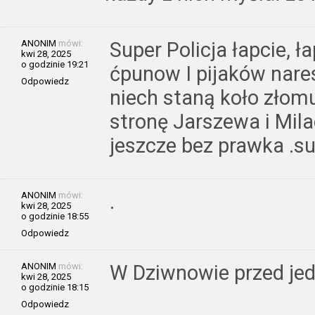
ANONIM
mówi:
Super Policja łapcie, ł
kwi 28, 2025
o godzinie 19:21
ćpunow I pijaków nares
Odpowiedz
niech staną koło złomu
stronę Jarszewa i Mila
jeszcze bez prawka .su
ANONIM
mówi:
.
kwi 28, 2025
o godzinie 18:55
Odpowiedz
ANONIM
mówi:
W Dziwnowie przed jed
kwi 28, 2025
o godzinie 18:15
Odpowiedz