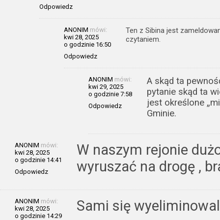
Odpowiedz
ANONIM
mówi:
Ten z Sibina jest zameldowan
kwi 28, 2025
czytaniem.
o godzinie 16:50
Odpowiedz
ANONIM
mówi:
A skąd ta pewnoś
kwi 29, 2025
pytanie skąd ta 
o godzinie 7:58
jest określone „m
Odpowiedz
Gminie.
ANONIM
mówi:
W naszym rejonie dużo
kwi 28, 2025
o godzinie 14:41
wyruszać na drogę , br
Odpowiedz
ANONIM
mówi:
Sami się wyeliminowal
kwi 28, 2025
o godzinie 14:29