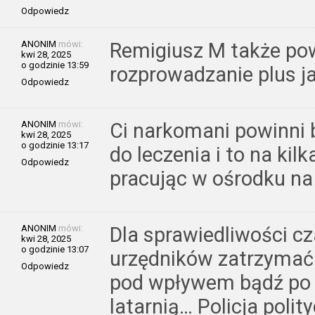
Odpowiedz
ANONIM
mówi:
Remigiusz M także pow
kwi 28, 2025
o godzinie 13:59
rozprowadzanie plus 
Odpowiedz
ANONIM
mówi:
Ci narkomani powinni
kwi 28, 2025
o godzinie 13:17
do leczenia i to na kil
Odpowiedz
pracując w ośrodku na
ANONIM
mówi:
Dla sprawiedliwości cz
kwi 28, 2025
o godzinie 13:07
urzędników zatrzymać 
Odpowiedz
pod wpływem bądź po z
latarnią… Policja polityc