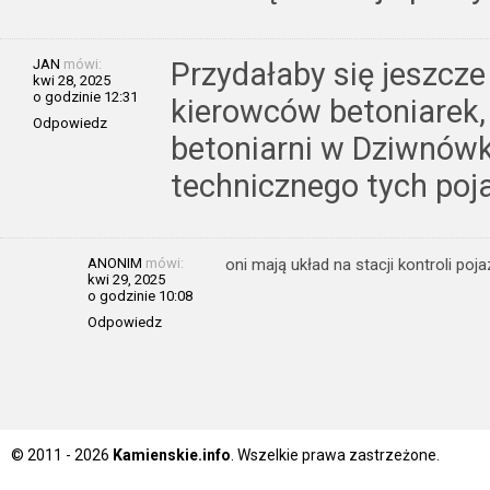
JAN
mówi:
Przydałaby się jeszcze
kwi 28, 2025
o godzinie 12:31
kierowców betoniarek,
Odpowiedz
betoniarni w Dziwnówku
technicznego tych poj
ANONIM
mówi:
oni mają układ na stacji kontroli poj
kwi 29, 2025
o godzinie 10:08
Odpowiedz
© 2011 - 2026
Kamienskie.info
. Wszelkie prawa zastrzeżone.