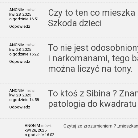
ANONIM
mówi:
Czy to ten co mieszka
kwi 28, 2025
o godzinie 16:51
Szkoda dzieci
Odpowiedz
ANONIM
mówi:
To nie jest odosobnion
kwi 28, 2025
o godzinie 15:22
i narkomanami, tego b
Odpowiedz
można liczyć na tony.
ANONIM
mówi:
To ktoś z Sibina ? Zn
kwi 28, 2025
o godzinie 14:58
patologia do kwadratu
Odpowiedz
ANONIM
mówi:
Czytaj ze zrozumieniem ? „mieszkan
kwi 28, 2025
o godzinie 16:02