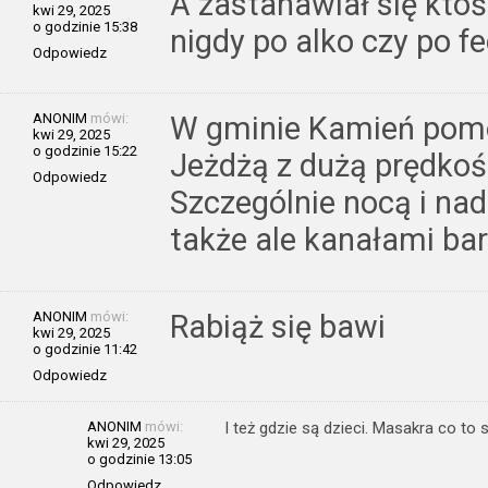
A zastanawiał się ktoś 
kwi 29, 2025
o godzinie 15:38
nigdy po alko czy po fe
Odpowiedz
ANONIM
mówi:
W gminie Kamień pomors
kwi 29, 2025
o godzinie 15:22
Jeżdżą z dużą prędkości
Odpowiedz
Szczególnie nocą i nad
także ale kanałami bar
ANONIM
mówi:
Rabiąż się bawi
kwi 29, 2025
o godzinie 11:42
Odpowiedz
ANONIM
mówi:
I też gdzie są dzieci. Masakra co to s
kwi 29, 2025
o godzinie 13:05
Odpowiedz