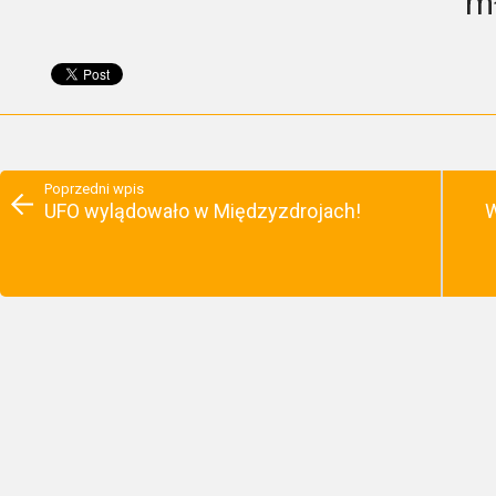
mł
Poprzedni wpis
UFO wylądowało w Międzyzdrojach!
W