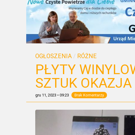
OGŁOSZENIA
/
RÓŻNE
PŁYTY WINYLO
SZTUK OKAZJA
gru 11, 2023
•
09:23
Brak Komentarzy