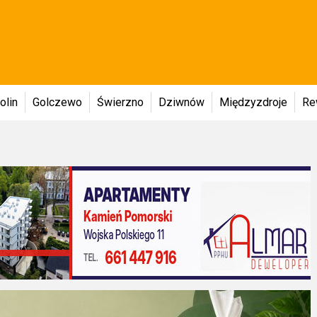
olin
Golczewo
Świerzno
Dziwnów
Międzyzdroje
Re