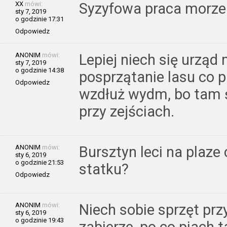
XX
mówi:
Syzyfowa praca morze 
sty 7, 2019
o godzinie 17:31
Odpowiedz
ANONIM
mówi:
Lepiej niech się urząd
sty 7, 2019
o godzinie 14:38
posprzątanie lasu co 
Odpowiedz
wzdłuż wydm, bo tam ś
przy zejściach.
ANONIM
mówi:
Bursztyn leci na plaze
sty 6, 2019
o godzinie 21:53
statku?
Odpowiedz
ANONIM
mówi:
Niech sobie sprzęt pr
sty 6, 2019
o godzinie 19:43