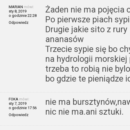
MARIAN
mówi:
Żaden nie ma pojęcia
sty 8, 2019
o godzinie 22:28
Po pierwsze piach sypie
Odpowiedz
Drugie jakie sito z rur
ananasów
Trzecie sypie się bo c
na hydrologii morskiej
trzeba to robią nie bylo
bo gdzie te pieniądze i
FOKA
mówi:
nie ma bursztynów,naw
sty 7, 2019
o godzinie 17:56
nic nie ma.ani sztuki.
Odpowiedz