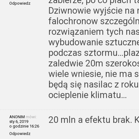
zabierze, po co piach 
Odpowiedz
Dziwnowie wyjście na 
falochronow szczegól
rozwiązaniem tych nas
wybudowanie sztucznej
podczas sztormu…pla
zaledwie 20m szerokoś
wiele wniesie, nie ma 
będą się nasilac z roku
ocieplenie klimatu…
ANONIM
mówi:
20 mln a efektu brak. 
sty 6, 2019
o godzinie 16:26
Odpowiedz