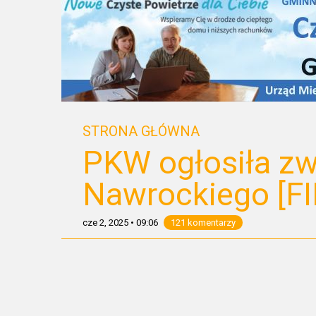
STRONA GŁÓWNA
PKW ogłosiła zw
Nawrockiego [F
cze 2, 2025
•
09:06
121 komentarzy