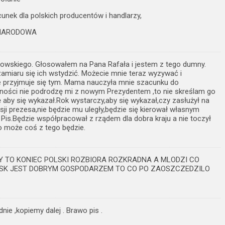
nek dla polskich producentów i handlarzy,
A NARODOWA
owskiego. Głosowałem na Pana Rafała i jestem z tego dumny.
amiaru się ich wstydzić. Możecie mnie teraz wyzywać i
nie przyjmuje się tym. Mama nauczyła mnie szacunku do
łności nie podrodzę mi z nowym Prezydentem ,to nie skreślam go
aby się wykazał.Rok wystarczy,aby się wykazał,czy zasłużył na
esji prezesa,nie będzie mu uległy,będzie się kierował własnym
Pis.Będzie współpracował z rządem dla dobra kraju a nie toczył
o może coś z tego będzie.
ZY TO KONIEC POLSKI ROZBIORA ROZKRADNA A MLODZI CO
SK JEST DOBRYM GOSPODARZEM TO CO PO ZAOSZCZEDZILO
nie ,kopiemy dalej . Brawo pis .