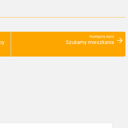
Następny wpis
by
Szukamy mieszkania