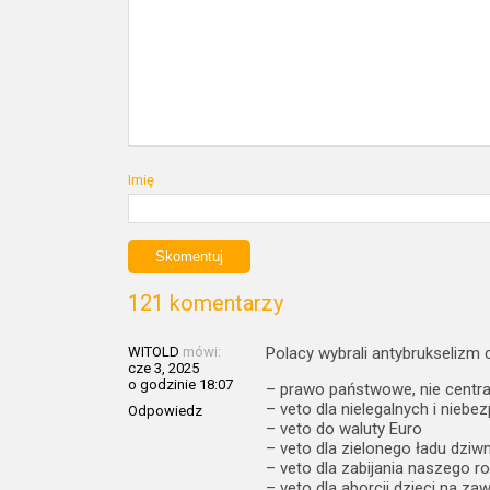
Imię
121 komentarzy
WITOLD
mówi:
Polacy wybrali antybrukselizm c
cze 3, 2025
o godzinie 18:07
– prawo państwowe, nie centra
– veto dla nielegalnych i nieb
Odpowiedz
– veto do waluty Euro
– veto dla zielonego ładu dzi
– veto dla zabijania naszego r
– veto dla aborcji dzieci na za