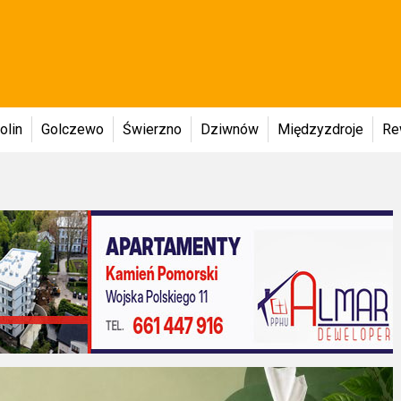
olin
Golczewo
Świerzno
Dziwnów
Międzyzdroje
Re