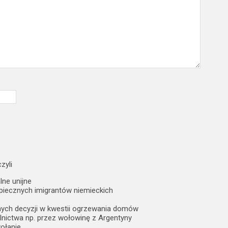
zyli
lne unijne
ezpiecznych imigrantów niemieckich
wnych decyzji w kwestii ogrzewania domów
olnictwa np. przez wołowinę z Argentyny
wołanie