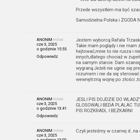
Przede wszystkim ma być szacu
Samodzielna Polska i ZGOD
ANONIM
mówi:
Jestem wyborcą Rafała Trzask
cze 3, 2025
Takie mam poglądy i nie mam z
o godzinie 15:55
hejtować,mnie to nie rusza i 
Odpowiedz
innych,dlatego chociaż w zupe
na samym starcie. Dam szansę 
wygraną.Jeżeli nie ugnie się pr
rozumem i nie da się sterować 
wewnętrzną wojnę po złości ,t
ANONIM
mówi:
JESLI PIS DOJDZIE DO WLAD
cze 3, 2025
GLOSOWALI BEDA PLALAC TU
o godzinie 13:41
PIS ROZKRADL I BEZKARNI
Odpowiedz
ANONIM
mówi:
Czyli jesteśmy w czarnej d…na d
cze 3, 2025
o godzinie 13:02