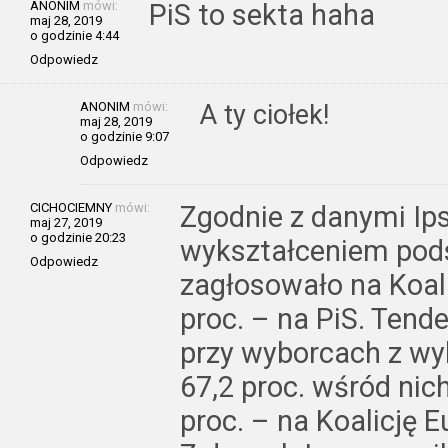
ANONIM
mówi:
PiS to sekta haha
maj 28, 2019
o godzinie 4:44
Odpowiedz
ANONIM
mówi:
A ty ciołek!
maj 28, 2019
o godzinie 9:07
Odpowiedz
CICHOCIEMNY
mówi:
Zgodnie z danymi Ip
maj 27, 2019
o godzinie 20:23
wykształceniem pod
Odpowiedz
zagłosowało na Koali
proc. – na PiS. Tend
przy wyborcach z w
67,2 proc. wśród nic
proc. – na Koalicję E