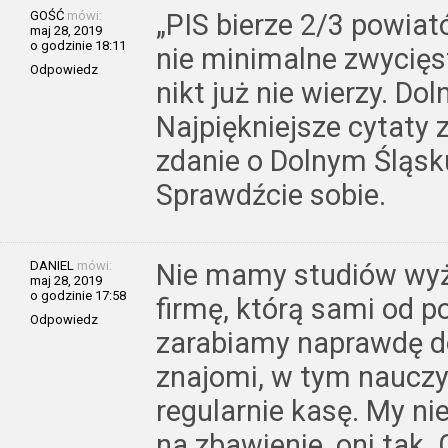
GOŚĆ
mówi:
„PIS bierze 2/3 powiat
maj 28, 2019
o godzinie 18:11
nie minimalne zwycięs
Odpowiedz
nikt już nie wierzy. Dol
Najpiękniejsze cytaty z
zdanie o Dolnym Śląs
Sprawdźcie sobie.
DANIEL
mówi:
Nie mamy studiów wyż
maj 28, 2019
o godzinie 17:58
firmę, którą sami od p
Odpowiedz
zarabiamy naprawdę do
znajomi, w tym nauczy
regularnie kasę. My ni
na zbawienie, oni tak. 