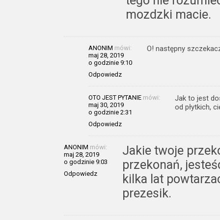
tego nie rozumiec
mozdzki macie.
ANONIM
mówi:
O! następny szczekacz,
maj 28, 2019
o godzinie 9:10
Odpowiedz
OTO JEST PYTANIE
mówi:
Jak to jest d
maj 30, 2019
od płytkich,
o godzinie 2:31
Odpowiedz
ANONIM
mówi:
Jakie twoje przek
maj 28, 2019
przekonań, jesteś
o godzinie 9:03
Odpowiedz
kilka lat powtarz
prezesik.