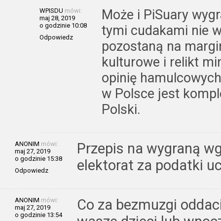
WPISDU
mówi:
Może i PiSuary wygra
maj 28, 2019
o godzinie 10:08
tymi cudakami nie we
Odpowiedz
pozostaną na margi
kulturowe i relikt mi
opinię hamulcowych
w Polsce jest kompl
Polski.
ANONIM
mówi:
Przepis na wygraną wg
maj 27, 2019
o godzinie 15:38
elektorat za podatki u
Odpowiedz
ANONIM
mówi:
Co za bezmuzgi oddaci
maj 27, 2019
o godzinie 13:54