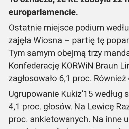
europarlamencie.
Ostatnie miejsce podium według
zajęła Wiosna – partię tę popar
Tym samym obejmą trzy manda
Konfederację KORWiN Braun Li
zagłosowało 6,1 proc. Również 
Ugrupowanie Kukiz’15 według so
4,1 proc. głosów. Na Lewicę R
proc. ankietowanych. Na inne u