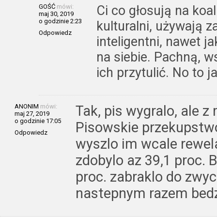
GOŚĆ
mówi:
Ci co głosują na koa
maj 30, 2019
o godzinie 2:23
kulturalni, używają 
Odpowiedz
inteligentni, nawet ja
na siebie. Pachną, w
ich przytulić. No to 
ANONIM
mówi:
Tak, pis wygralo, ale 
maj 27, 2019
o godzinie 17:05
Pisowskie przekupstw
Odpowiedz
wyszlo im wcale rewel
zdobylo az 39,1 proc. 
proc. zabraklo do zwy
nastepnym razem bedzi