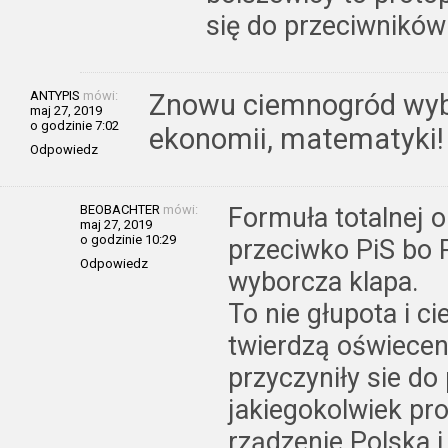
się do przeciwników
ANTYPIS
mówi:
Znowu ciemnogród wybra
maj 27, 2019
o godzinie 7:02
ekonomii, matematyki!
Odpowiedz
BEOBACHTER
mówi:
Formuła totalnej 
maj 27, 2019
o godzinie 10:29
przeciwko PiS bo Pi
Odpowiedz
wyborcza klapa.
To nie głupota i c
twierdzą oświece
przyczyniły sie do
jakiegokolwiek pr
rządzenie Polska 