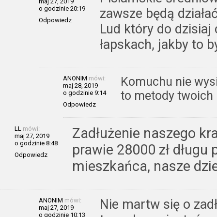
maj 27, 2019
o godzinie 20:19
zawsze będą działać 
Odpowiedz
Lud który do dzisiaj
łapskach, jakby to b
ANONIM
mówi:
Komuchu nie wysil
maj 28, 2019
to metody twoich 
o godzinie 9:14
Odpowiedz
LL
mówi:
Zadłużenie naszego kraj
maj 27, 2019
o godzinie 8:48
prawie 28000 zł długu 
Odpowiedz
mieszkańca, nasze dzie
ANONIM
mówi:
Nie martw się o zadł
maj 27, 2019
o godzinie 10:13