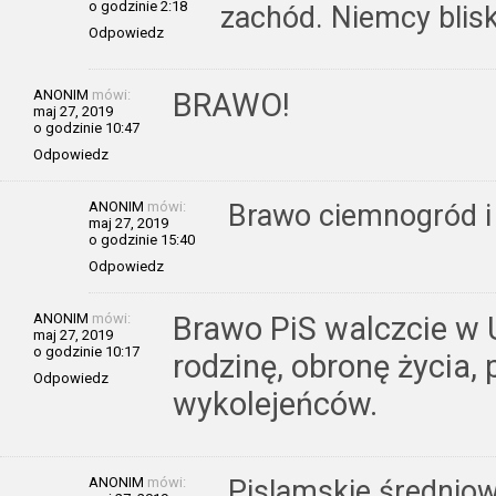
o godzinie 2:18
zachód. Niemcy blisk
Odpowiedz
ANONIM
mówi:
BRAWO!
maj 27, 2019
o godzinie 10:47
Odpowiedz
ANONIM
mówi:
Brawo ciemnogród i 
maj 27, 2019
o godzinie 15:40
Odpowiedz
ANONIM
mówi:
Brawo PiS walczcie w 
maj 27, 2019
o godzinie 10:17
rodzinę, obronę życia,
Odpowiedz
wykolejeńców.
ANONIM
mówi:
Pislamskie średniow