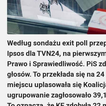
Według sondażu exit poll prz
Ipsos dla TVN24, na pierwszym
Prawo i Sprawiedliwość. PiS zd
głosów. To przekłada się na 2
miejscu uplasowała się Koalicj
ugrupowanie zagłosowało 39,1
To oznacza, że KE zdobyła 22