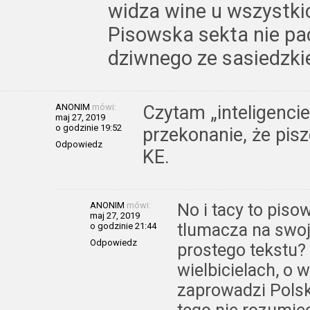
widza wine u wszystkic
Pisowska sekta nie pac
dziwnego ze sasiedzkie 
ANONIM
mówi:
Czytam „inteligenci
maj 27, 2019
o godzinie 19:52
przekonanie, że pis
Odpowiedz
KE.
ANONIM
mówi:
No i tacy to pis
maj 27, 2019
tlumacza na swoj
o godzinie 21:44
Odpowiedz
prostego tekstu?
wielbicielach, o
zaprowadzi Polsk