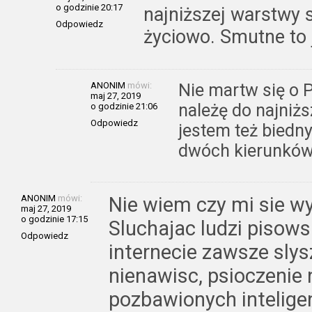
o godzinie 20:17
najniższej warstwy 
Odpowiedz
życiowo. Smutne to 
ANONIM
mówi:
Nie martw się o P
maj 27, 2019
należę do najniżs
o godzinie 21:06
Odpowiedz
jestem też biedn
dwóch kierunków
ANONIM
mówi:
Nie wiem czy mi sie wy
maj 27, 2019
o godzinie 17:15
Sluchajac ludzi pisows
Odpowiedz
internecie zawsze slys
nienawisc, psioczenie n
pozbawionych inteligen