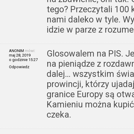
tego? Przeczytali 100 
nami daleko w tyle. W
idzie w parze z rozum
ANONIM
mówi:
Glosowalem na PIS. Je
maj 28, 2019
o godzinie 15:27
na pieniądze z rozdawni
Odpowiedz
dalej… wszystkim świ
prowincji, którzy ujad
granice Europy są otw
Kamieniu można kupić
czeka.