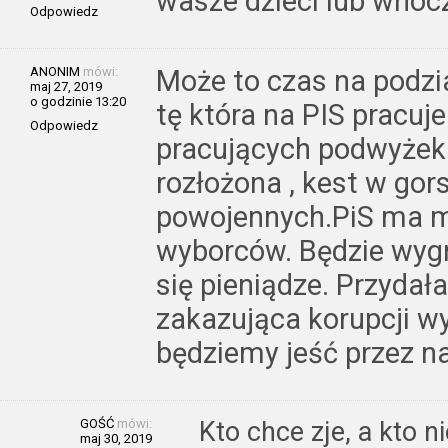
wasze dzieci lub wnoc
Odpowiedz
ANONIM
mówi:
Może to czas na podzia
maj 27, 2019
o godzinie 13:20
tę która na PIS pracuje
Odpowiedz
pracujących podwyżek 
rozłożona , kest w gor
powojennych.PiS ma m
wyborców. Będzie wygr
się pieniądze. Przydał
zakazująca korupcji wy
będziemy jeść przez na
GOŚĆ
mówi:
Kto chce zje, a kto n
maj 30, 2019