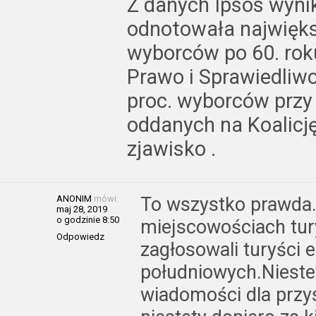
Z danych Ipsos wynik
odnotowała najwięks
wyborców po 60. roku
Prawo i Sprawiedliw
proc. wyborców przy 
oddanych na Koalicję
zjawisko .
ANONIM
mówi:
To wszystko prawda.
maj 28, 2019
o godzinie 8:50
miejscowościach tur
Odpowiedz
zagłosowali turyści
południowych.Niestet
wiadomości dla przys