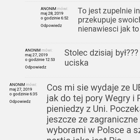
ANONIM
mówi:
To jest zupelnie i
maj 28, 2019
przekupuje swoich
o godzinie 6:52
Odpowiedz
nienawiesci jak to
ANONIM
mówi:
Stolec dzisiaj był?
maj 27, 2019
o godzinie 12:53
uciska
Odpowiedz
ANONIM
mówi:
Cos mi sie wydaje ze UE
maj 27, 2019
o godzinie 6:35
jak do tej pory Wegry i
Odpowiedz
pieniedzy z Uni. Pocz
jeszcze ze zagraniczne
wyborami w Polsce a sz