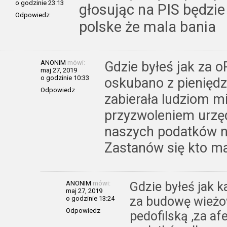
o godzinie 23:13
głosując na PIS będzie
Odpowiedz
polske że mala bania
ANONIM
mówi:
Gdzie byłeś jak za oP
maj 27, 2019
o godzinie 10:33
oskubano z pieniędz
Odpowiedz
zabierała ludziom m
przyzwoleniem urzęd
naszych podatków n
Zastanów się kto ma
ANONIM
mówi:
Gdzie byłeś jak k
maj 27, 2019
za budowę wieżow
o godzinie 13:24
Odpowiedz
pedofilską ,za af