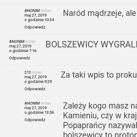
ANONIM
mówi:
Naród mądrzeje, ale
maj 27, 2019
o godzinie 10:34
Odpowiedz
ANONIM
mówi:
BOLSZEWICY WYGRAL
maj 27, 2019
o godzinie 7:16
Odpowiedz
212
mówi:
Za taki wpis to proku
maj 27, 2019
o godzinie 9:29
Odpowiedz
ANONIM
mówi:
Zależy kogo masz n
maj 27, 2019
o godzinie 13:36
Kamieniu, czy w kra
Odpowiedz
Popaprańcy nazywali
bolszewicy to proto