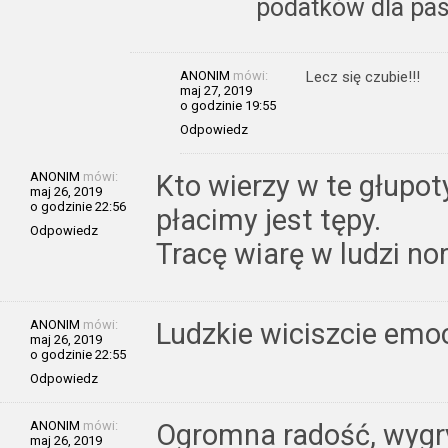
podatków dla pa
ANONIM
mówi:
Lecz się czubie!!!
maj 27, 2019
o godzinie 19:55
Odpowiedz
ANONIM
mówi:
Kto wierzy w te głupot
maj 26, 2019
o godzinie 22:56
płacimy jest tępy.
Odpowiedz
Tracę wiarę w ludzi no
ANONIM
mówi:
Ludzkie wiciszcie emoc
maj 26, 2019
o godzinie 22:55
Odpowiedz
ANONIM
mówi:
Ogromna radość, wygr
maj 26, 2019