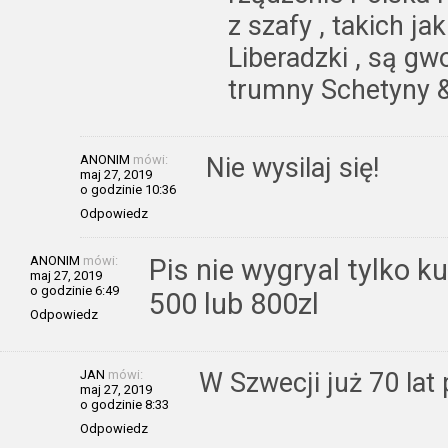
z szafy , takich ja
Liberadzki , są gw
trumny Schetyny 
ANONIM
mówi:
Nie wysilaj się!
maj 27, 2019
o godzinie 10:36
Odpowiedz
ANONIM
mówi:
Pis nie wygryal tylko k
maj 27, 2019
o godzinie 6:49
500 lub 800zl
Odpowiedz
JAN
mówi:
W Szwecji już 70 lat 
maj 27, 2019
o godzinie 8:33
Odpowiedz