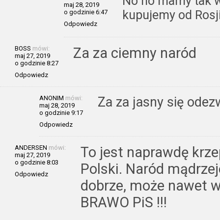
No no mamy tak wi
maj 28, 2019
kupujemy od Rosji
o godzinie 6:47
Odpowiedz
BOSS
mówi:
Za za ciemny naród
maj 27, 2019
o godzinie 8:27
Odpowiedz
ANONIM
mówi:
Za za jasny się odez
maj 28, 2019
o godzinie 9:17
Odpowiedz
ANDERSEN
mówi:
To jest naprawdę krzep
maj 27, 2019
o godzinie 8:03
Polski. Naród mądrzeje
Odpowiedz
dobrze, może nawet w
BRAWO PiS !!!