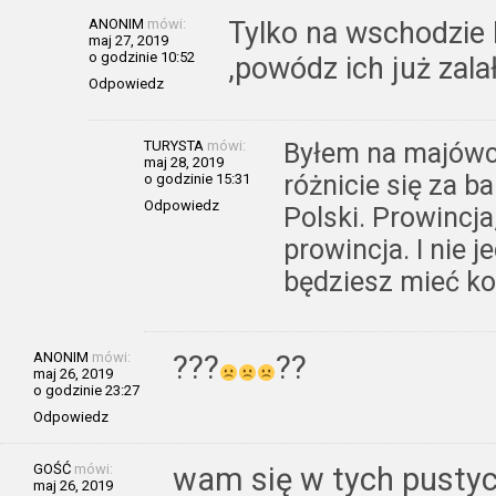
ANONIM
mówi:
Tylko na wschodzie k
maj 27, 2019
o godzinie 10:52
,powódz ich już zala
Odpowiedz
TURYSTA
mówi:
Byłem na majówc
maj 28, 2019
różnicie się za b
o godzinie 15:31
Odpowiedz
Polski. Prowincja
prowincja. I nie 
będziesz mieć ko
ANONIM
mówi:
???
??
maj 26, 2019
o godzinie 23:27
Odpowiedz
GOŚĆ
mówi:
wam się w tych pusty
maj 26, 2019