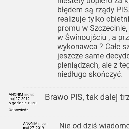
niestety dopiero za k
błędem są rządy PIS.
realizuje tylko obiet
promu w Szczecinie, 
w Świnoujściu , a prz
wykonawca ? Całe s
jeszcze same decy
pieniądzach, ale z t
niedługo skończyć.
ANONIM
mówi:
Brawo PiS, tak dalej t
maj 27, 2019
o godzinie 19:58
Odpowiedz
ANONIM
mówi:
Nie od dziś wiadomo
maj 27, 2019