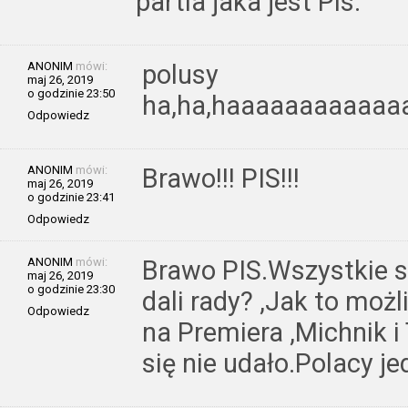
partia jaka jest Pis.
ANONIM
mówi:
polusy
maj 26, 2019
o godzinie 23:50
ha,ha,haaaaaaaaaaa
Odpowiedz
ANONIM
mówi:
Brawo!!! PIS!!!
maj 26, 2019
o godzinie 23:41
Odpowiedz
ANONIM
mówi:
Brawo PIS.Wszystkie si
maj 26, 2019
o godzinie 23:30
dali rady? ,Jak to moż
Odpowiedz
na Premiera ,Michnik 
się nie udało.Polacy j