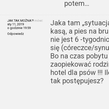
potem…
JAK TAK MOŻNA?!
mówi:
Jaka tam „sytuacja
sty 11, 2019
o godzinie 19:59
kasą, a pies na bru
Odpowiedz
nie jest 6 -tygod
się (córeczce/synu
Bo na czas pobytu
zaopiekować rodzi
hotel dla psów !!! I
tak postępujesz?