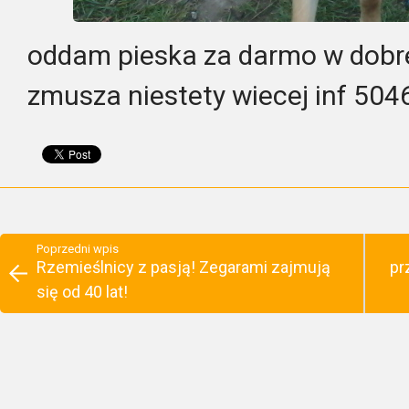
oddam pieska za darmo w dobre
zmusza niestety wiecej inf 50
Poprzedni wpis
Rzemieślnicy z pasją! Zegarami zajmują
pr
się od 40 lat!