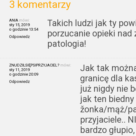
3 komentarzy
ANIA
mówi:
Takich ludzi jak ty po
sty 15, 2019
o godzinie 13:54
porzucanie opieki nad 
Odpowiedz
patologia!
ZNUDZIŁSIĘPSIPRZYJACIEL?
mówi:
Jak tak można
sty 11, 2019
o godzinie 20:09
granicę dla ka
Odpowiedz
już nigdy nie 
jak ten biedny
žonka/mąż/part
przyjaciele.. N
bardzo głupio,