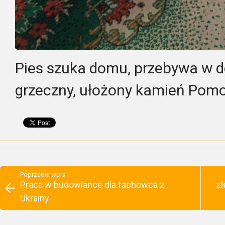
Pies szuka domu, przebywa w
grzeczny, ułożony kamień Pom
Poprzedni wpis
Praca w budowlance dla fachowca z
zl
Ukrainy