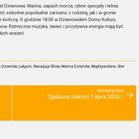
at Dziwnowa. Marina, zapach morza, rybne specjały i letnia
ć sobotnie popołudnie zarówno z rodziną, jak i w gronie
nie kończą. O godzinie 18:00 w Dziwnowskim Domu Kultury
ow. Rytmiczna muzyka, taniec i pozytywna energia mają być
ich wrażeń.
 Dziwnów
,
Łukęcin
,
Maraquja Show
,
Marina Dziwnów
,
Międzywodzie
,
Ster
Następny wpis
Zgubiono telefon 1 lipca 2026 r.