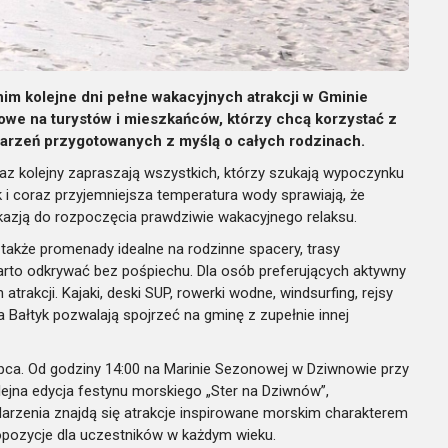
nim kolejne dni pełne wakacyjnych atrakcji w Gminie
we na turystów i mieszkańców, którzy chcą korzystać z
darzeń przygotowanych z myślą o całych rodzinach.
az kolejny zapraszają wszystkich, którzy szukają wypoczynku
k i coraz przyjemniejsza temperatura wody sprawiają, że
azją do rozpoczęcia prawdziwie wakacyjnego relaksu.
 także promenady idealne na rodzinne spacery, trasy
arto odkrywać bez pośpiechu. Dla osób preferujących aktywny
akcji. Kajaki, deski SUP, rowerki wodne, windsurfing, rejsy
ałtyk pozwalają spojrzeć na gminę z zupełnie innej
lipca. Od godziny 14:00 na Marinie Sezonowej w Dziwnowie przy
ejna edycja festynu morskiego „Ster na Dziwnów”,
rzenia znajdą się atrakcje inspirowane morskim charakterem
ropozycje dla uczestników w każdym wieku.