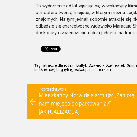
To wydarzenie od lat wpisuje się w wakacyjny klim
atmosfera tworzą miejsce, w którym można spędzi
znajomych. Na tym jednak sobotnie atrakcje się 
odbędzie się energetyczne widowisko Maraquja Sh
doskonałym zwieńczeniem dnia pełnego nadmorsk
Tagi:
atrakcje dla rodzin
,
Bałtyk
,
Dziwnów
,
Dziwnówek
,
Gmina
na Dziwnów
,
targ rybny
,
wakacje nad morzem
Poprzedni wpis
Mieszkańcy Norwida alarmują: „Zabiorą
nam miejsca do parkowania?”
[AKTUALIZACJA]