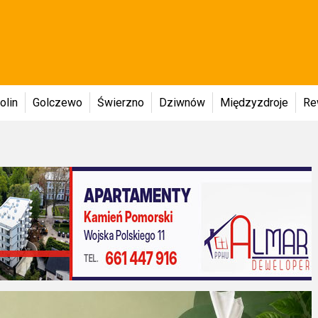
olin
Golczewo
Świerzno
Dziwnów
Międzyzdroje
Re