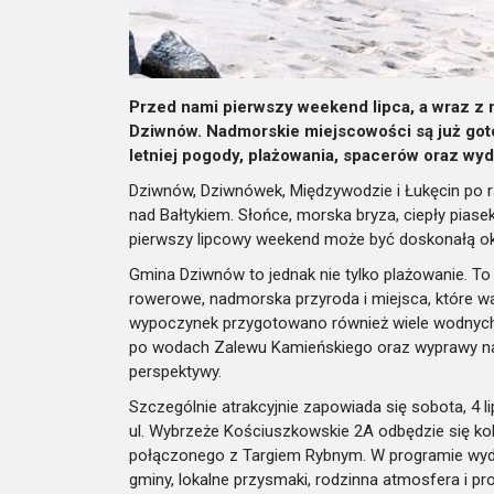
Przed nami pierwszy weekend lipca, a wraz z 
Dziwnów. Nadmorskie miejscowości są już goto
letniej pogody, plażowania, spacerów oraz wy
Dziwnów, Dziwnówek, Międzywodzie i Łukęcin po r
nad Bałtykiem. Słońce, morska bryza, ciepły piase
pierwszy lipcowy weekend może być doskonałą ok
Gmina Dziwnów to jednak nie tylko plażowanie. To
rowerowe, nadmorska przyroda i miejsca, które w
wypoczynek przygotowano również wiele wodnych atr
po wodach Zalewu Kamieńskiego oraz wyprawy na B
perspektywy.
Szczególnie atrakcyjnie zapowiada się sobota, 4 
ul. Wybrzeże Kościuszkowskie 2A odbędzie się kol
połączonego z Targiem Rybnym. W programie wyda
gminy, lokalne przysmaki, rodzinna atmosfera i p