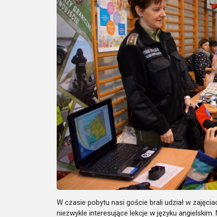
W czasie pobytu nasi goście brali udział w zajęci
niezwykle interesujące lekcje w języku angielskim.