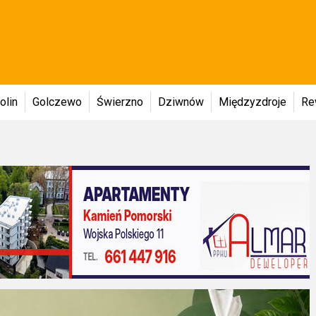
olin
Golczewo
Świerzno
Dziwnów
Międzyzdroje
Re