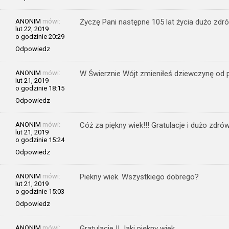
ANONIM
mówi:
Życzę Pani następne 105 lat życia dużo zdr
lut 22, 2019
o godzinie 20:29
Odpowiedz
ANONIM
mówi:
W Świerznie Wójt zmieniłeś dziewczynę od pr
lut 21, 2019
o godzinie 18:15
Odpowiedz
ANONIM
mówi:
Cóż za piękny wiek!!! Gratulacje i dużo zdró
lut 21, 2019
o godzinie 15:24
Odpowiedz
ANONIM
mówi:
Piekny wiek. Wszystkiego dobrego?
lut 21, 2019
o godzinie 15:03
Odpowiedz
ANONIM
mówi:
Gratulacje !! Jaki piękny wiek