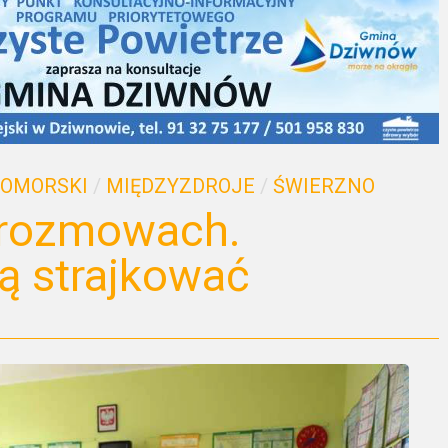
POMORSKI
/
MIĘDZYZDROJE
/
ŚWIERZNO
 rozmowach.
ą strajkować