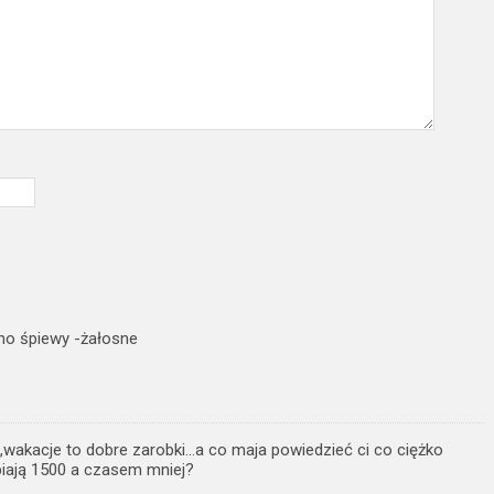
ano śpiewy -żałosne
,wakacje to dobre zarobki…a co maja powiedzieć ci co ciężko
abiają 1500 a czasem mniej?