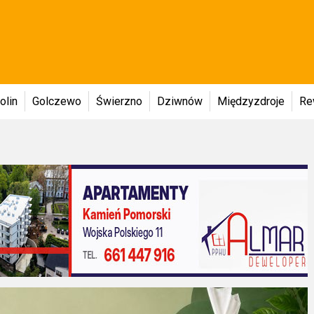
olin
Golczewo
Świerzno
Dziwnów
Międzyzdroje
Re