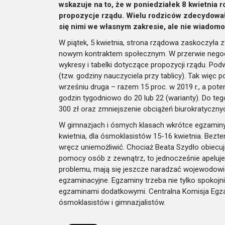
wskazuje na to, że w poniedziałek 8 kwietnia 
propozycje rządu. Wielu rodziców zdecydowało 
się nimi we własnym zakresie, ale nie wiadomo 
W piątek, 5 kwietnia, strona rządowa zaskoczył
nowym kontraktem społecznym. W przerwie negocj
wykresy i tabelki dotyczące propozycji rządu. 
(tzw. godziny nauczyciela przy tablicy). Tak więc 
wrześniu druga – razem 15 proc. w 2019 r., a p
godzin tygodniowo do 20 lub 22 (warianty). Do t
300 zł oraz zmniejszenie obciążeń biurokratycznych
W gimnazjach i ósmych klasach wkrótce egzamin
kwietnia, dla ósmoklasistów 15-16 kwietnia. Bezter
wręcz uniemożliwić. Chociaż Beata Szydło obiecu
pomocy osób z zewnątrz, to jednocześnie apeluje 
problemu, mają się jeszcze naradzać wojewodowi
egzaminacyjne. Egzaminy trzeba nie tylko spokojn
egzaminami dodatkowymi. Centralna Komisja Egza
ósmoklasistów i gimnazjalistów.