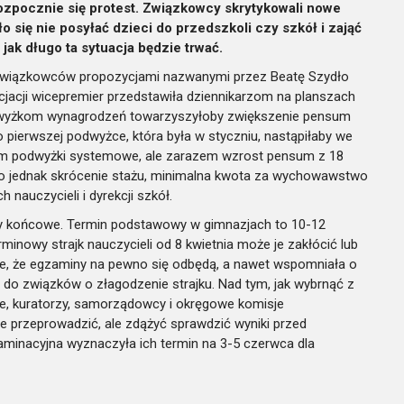
rozpocznie się protest. Związkowcy skrytykowali nowe
się nie posyłać dzieci do przedszkoli czy szkół i zająć
jak długo ta sytuacja będzie trwać.
a związkowców propozycjami nazwanymi przez Beatę Szydło
acji wicepremier przedstawiła dziennikarzom na planszach
Podwyżkom wynagrodzeń towarzyszyłoby zwiększenie pensum
po pierwszej podwyżce, która była w styczniu, nastąpiłaby we
otem podwyżki systemowe, ale zarazem wzrost pensum z 18
ego jednak skrócenie stażu, minimalna kwota za wychowawstwo
 nauczycieli i dyrekcji szkół.
y końcowe. Termin podstawowy w gimnazjach to 10-12
minowy strajk nauczycieli od 8 kwietnia może je zakłócić lub
je, że egzaminy na pewno się odbędą, a nawet wspomniała o
do związków o złagodzenie strajku. Nad tym, jak wybrnąć z
e, kuratorzy, samorządowcy i okręgowe komisje
ie przeprowadzić, ale zdążyć sprawdzić wyniki przed
minacyjna wyznaczyła ich termin na 3-5 czerwca dla