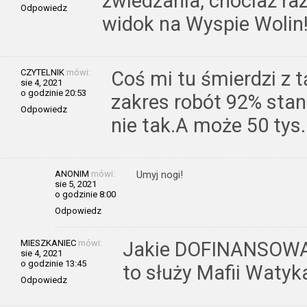
zwiedzania, chociaż raz
Odpowiedz
widok na Wyspie Wolin
CZYTELNIK
mówi:
Coś mi tu śmierdzi z tą
sie 4, 2021
o godzinie 20:53
zakres robót 92% sta
Odpowiedz
nie tak.A może 50 tys.
ANONIM
mówi:
Umyj nogi!
sie 5, 2021
o godzinie 8:00
Odpowiedz
MIESZKANIEC
mówi:
Jakie DOFINANSOWAN
sie 4, 2021
o godzinie 13:45
to służy Mafii Watyk
Odpowiedz