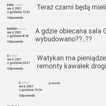
EARL
mówi:
Teraz czarni będą miel
sie 4, 2021
o godzinie 13:22
Odpowiedz
MAREK
mówi:
A gdzie obiecana sala
sie 4, 2021
o godzinie 8:18
wybudowano??..??
Odpowiedz
D
mówi:
Watykan ma pieniądze
sie 3, 2021
o godzinie 20:27
remonty kawałek drogi 
Odpowiedz
E
mówi:
prawda
sie 6, 2021
o godzinie 13:24
Odpowiedz