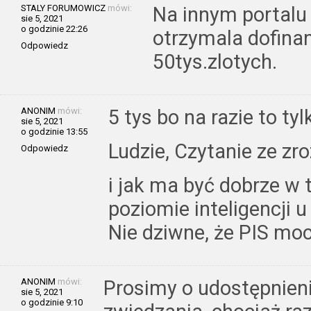
STALY FORUMOWICZ
mówi:
Na innym portalu 
sie 5, 2021
o godzinie 22:26
otrzymala dofina
Odpowiedz
50tys.zlotych.
ANONIM
mówi:
5 tys bo na razie to tyl
sie 5, 2021
o godzinie 13:55
Ludzie, Czytanie ze zr
Odpowiedz
i jak ma być dobrze w 
poziomie inteligencji 
Nie dziwne, że PIS moc
ANONIM
mówi:
Prosimy o udostępnieni
sie 5, 2021
o godzinie 9:10