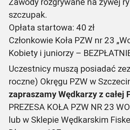
Zawody rozgrywane na żywej ry
szczupak.
Opłata startowa: 40 zł
Członkowie Koła PZW nr 23 „Wob
Kobiety i juniorzy – BEZPŁATNI
Uczestnicy muszą posiadać zez
roczne) Okręgu PZW w Szczeci
zapraszamy Wędkarzy z całej P
PREZESA KOŁA PZW NR 23 WOBL
lub w Sklepie Wędkarskim Fiske