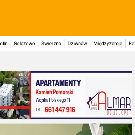
olin
Golczewo
Świerzno
Dziwnów
Międzyzdroje
Re