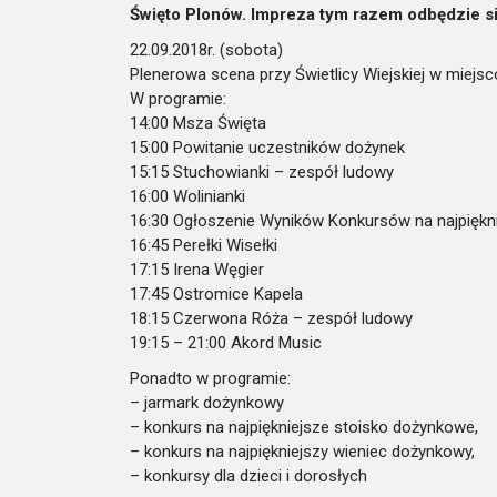
Święto Plonów. Impreza tym razem odbędzie si
22.09.2018r. (sobota)
Plenerowa scena przy Świetlicy Wiejskiej w miejs
W programie:
14:00 Msza Święta
15:00 Powitanie uczestników dożynek
15:15 Stuchowianki – zespół ludowy
16:00 Wolinianki
16:30 Ogłoszenie Wyników Konkursów na najpiękni
16:45 Perełki Wisełki
17:15 Irena Węgier
17:45 Ostromice Kapela
18:15 Czerwona Róża – zespół ludowy
19:15 – 21:00 Akord Music
Ponadto w programie:
– jarmark dożynkowy
– konkurs na najpiękniejsze stoisko dożynkowe,
– konkurs na najpiękniejszy wieniec dożynkowy,
– konkursy dla dzieci i dorosłych