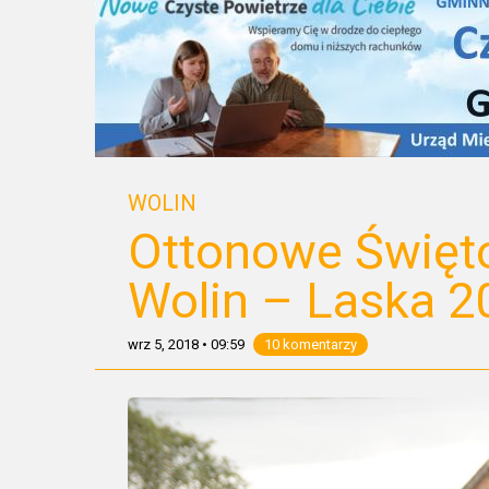
WOLIN
Ottonowe Święt
Wolin – Laska 2
wrz 5, 2018
•
09:59
10 komentarzy