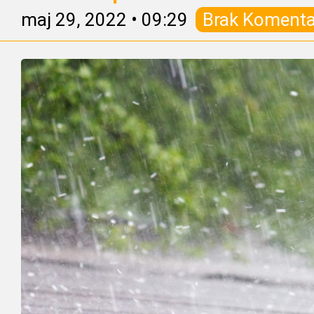
maj 29, 2022
•
09:29
Brak Komenta