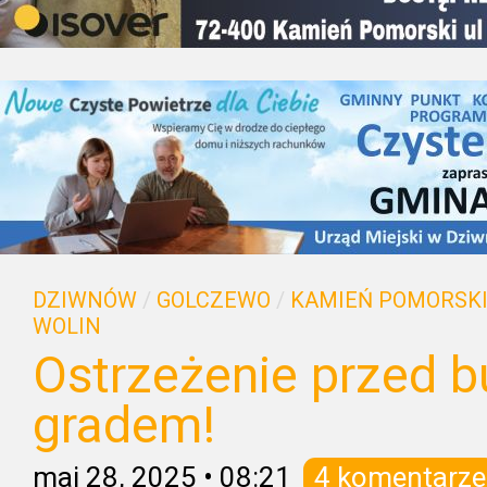
DZIWNÓW
/
GOLCZEWO
/
KAMIEŃ POMORSK
WOLIN
Ostrzeżenie przed b
gradem!
maj 28, 2025
•
08:21
4 komentarze