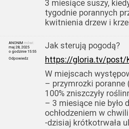
3 miesiące suszy, kiedy
tygodnie porannych pr
kwitnienia drzew i k
ANONIM
mówi:
Jak sterują pogodą?
maj 28, 2025
o godzinie 15:55
https://gloria.tv/po
Odpowiedz
W miejscach występow
– przymrozki poranne (
100% zniszczyły roślin
– 3 miesiące nie było d
ochłodzeniem w chwil
-dzisiaj krótkotrwała 